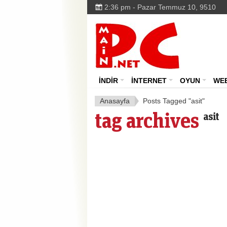
2:36 pm - Pazar Temmuz 10, 9510
MainPC.net
İNDİR
İNTERNET
OYUN
WE
Anasayfa
Posts Tagged "asit"
tag archives
asit