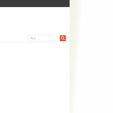
er Portalı – mainpc.net