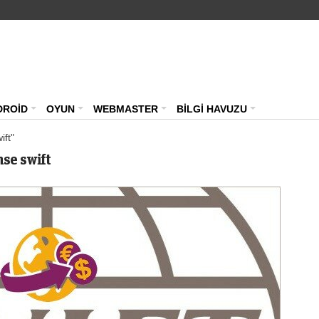
Teknoloji Haberleri – Güncel Webmast
DROİD
OYUN
WEBMASTER
BİLGİ HAVUZU
ift"
se swift