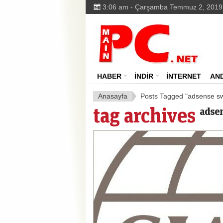
3:06 am - Çarşamba Temmuz 2, 2019
HABER
İNDİR
İNTERNET
AN
Anasayfa
Posts Tagged "adsense sw
tag archives
adsen