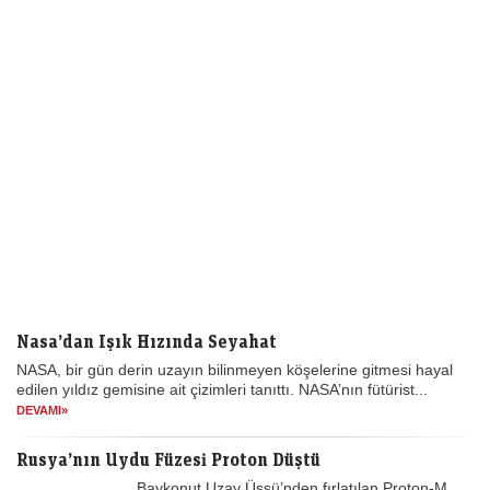
Nasa’dan Işık Hızında Seyahat
NASA, bir gün derin uzayın bilinmeyen köşelerine gitmesi hayal
edilen yıldız gemisine ait çizimleri tanıttı. NASA’nın fütürist...
DEVAMI»
Rusya’nın Uydu Füzesi Proton Düştü
Baykonut Uzay Üssü’nden fırlatılan Proton-M