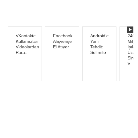
VKontakte
Facebook
Android’e
240
Kullanıcıları
Alışverişe
Yeni
Mily
Videolardan
El Atıyor
Tehdit:
Işık Y
Para...
Selfmite
Uzakl
Sinya
V...