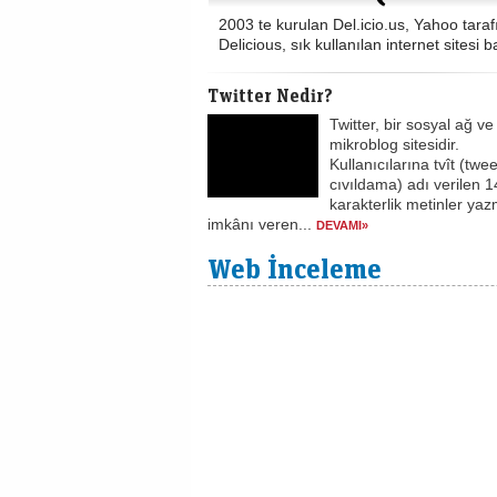
2003 te kurulan Del.icio.us, Yahoo taraf
Delicious, sık kullanılan internet sitesi
Twitter Nedir?
Twitter, bir sosyal ağ ve
mikroblog sitesidir.
Kullanıcılarına tvît (twee
cıvıldama) adı verilen 
karakterlik metinler ya
imkânı veren...
DEVAMI»
Web İnceleme