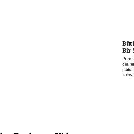
Büt
Bir 
Purof;
getire
edileb
kolay 