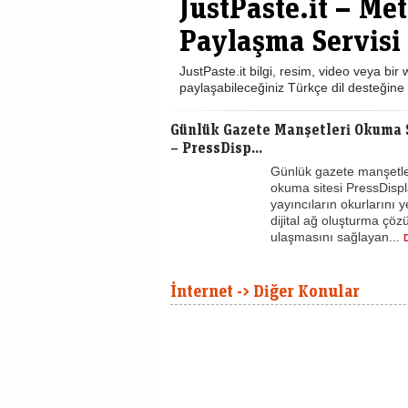
JustPaste.it – Me
Paylaşma Servisi
JustPaste.it bilgi, resim, video veya bir 
paylaşabileceğiniz Türkçe dil desteğine s
Günlük Gazete Manşetleri Okuma S
– PressDisp...
Günlük gazete manşetle
okuma sitesi PressDisp
yayıncıların okurlarını ye
dijital ağ oluşturma çöz
ulaşmasını sağlayan...
İnternet -> Diğer Konular