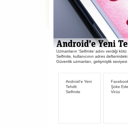
Facebook’ta Şoke
 cihazları tehdit ediyor.
Sosyal medya uzmanları uyarıyor: Bu vir
dererek yayılıyor.
sayfalarınızı ve aynı zamanda aynı şifr
anda kaybedebilirsini. Gün geçmiyor ki yen
Android’e Yeni
Facebook
Tehdit:
Şoke Ed
Selfmite
Virüs