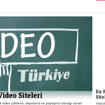
DEVAM
En 
ideo Siteleri
Site
larak video yükleme, depolama ve paylaşma olanağı sunan
Videol