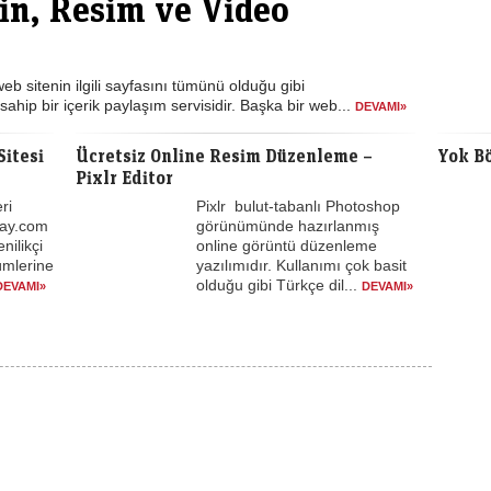
tin, Resim ve Video
web sitenin ilgili sayfasını tümünü olduğu gibi
ahip bir içerik paylaşım servisidir. Başka bir web...
DEVAMI»
itesi
Ücretsiz Online Resim Düzenleme –
Yok Bö
Pixlr Editor
ri
Pixlr bulut-tabanlı Photoshop
lay.com
görünümünde hazırlanmış
nilikçi
online görüntü düzenleme
ümlerine
yazılımıdır. Kullanımı çok basit
olduğu gibi Türkçe dil...
DEVAMI»
DEVAMI»