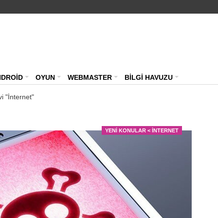
NDROİD
OYUN
WEBMASTER
BİLGİ HAVUZU
i "İnternet"
F
Face
YENI KONULAR < İNTERNET
orta
duru