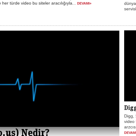
ve her türde video bu siteler aracılığıyla...
dünya
DEVAMI»
servis
Dig
Digg, 
video
arzcıs
o.us) Nedir?
DEVAM