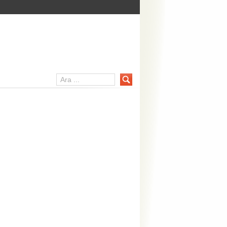
acebook Kullanıcıları Ayaklandı
book’un açıkladığı yeni özellik büyük tartışma oluşturdu. Akıllı telefon
m dinlemesi gerçekleştiren ve bu sayede dinlediğiniz müziği ya da izledi
m güncellemesi yapan özellik “Facebook özel hayatımızı...
DEVAMI»