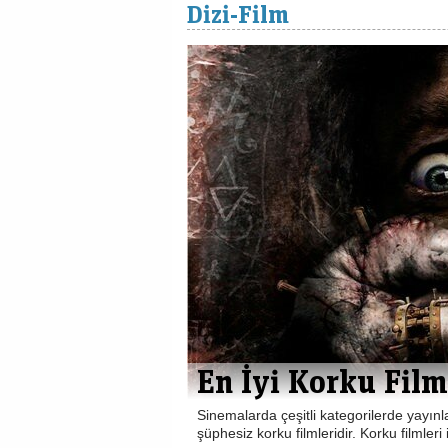
Dizi-Film
En İyi Korku Filml
Sinemalarda çeşitli kategorilerde yayınlan
şüphesiz korku filmleridir. Korku filmler