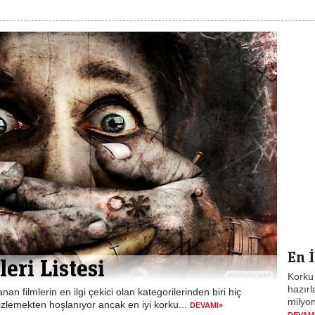
En İ
eri Listesi
Korku 
hazırl
an filmlerin en ilgi çekici olan kategorilerinden biri hiç
milyon
i izlemekten hoşlanıyor ancak en iyi korku...
DEVAMI»