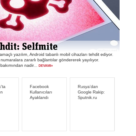
 Eden Virüs
üse dikkat edin! Milyonlarca kişinin beğenmiş olduğu fan
eyi kullandığınız tüm sosyal medya ve banka hesaplarınızı bir
i bir dolandırıcılık olayı ile...
DEVAMI»
’ta
Facebook
Rusya’dan
en
Kullanıcıları
Google Rakip:
Ayaklandı
Sputnik.ru