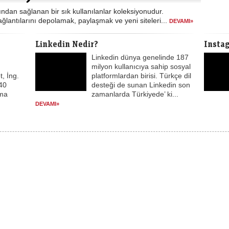
ından sağlanan bir sık kullanılanlar koleksiyonudur.
 bağlantılarını depolamak, paylaşmak ve yeni siteleri...
DEVAMI»
Linkedin Nedir?
Insta
Linkedin dünya genelinde 187
milyon kullanıcıya sahip sosyal
t, İng.
platformlardan birisi. Türkçe dil
140
desteği de sunan Linkedin son
zma
zamanlarda Türkiyede’ ki...
DEVAMI»