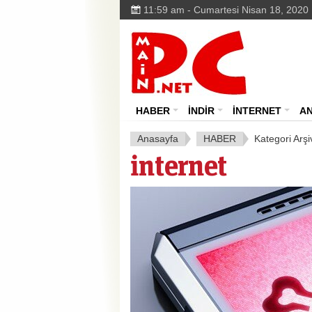
11:59 am - Cumartesi Nisan 18, 2020
MainPC.net
HABER
İNDİR
İNTERNET
A
Anasayfa
HABER
Kategori Arşiv
i̇nternet