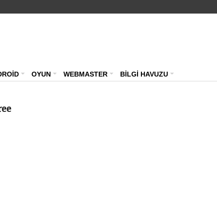
Teknoloji Haberleri – Güncel Webmast
DROİD
OYUN
WEBMASTER
BİLGİ HAVUZU
ree