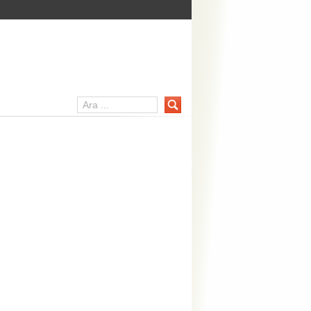
er Portalı – mainpc.net