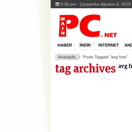
8:06 pm - Çarşamba Ağustos 6, 2019
HABER
İNDİR
İNTERNET
AN
Anasayfa
Posts Tagged "avg free"
tag archives
avg f