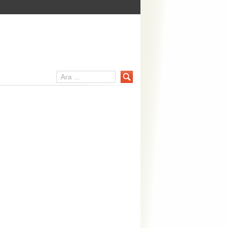
er Portalı – mainpc.net