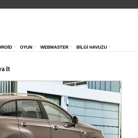
Teknoloji Haberleri – Güncel Webmast
DROİD
OYUN
WEBMASTER
BİLGİ HAVUZU
va lt