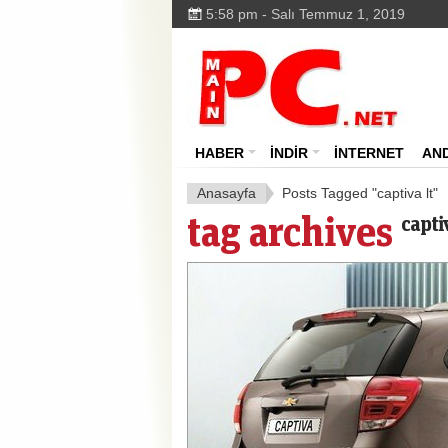
5:58 pm - Salı Temmuz 1, 2019
HABER
İNDİR
İNTERNET
AN
Anasayfa
Posts Tagged "captiva lt"
tag archives
capti