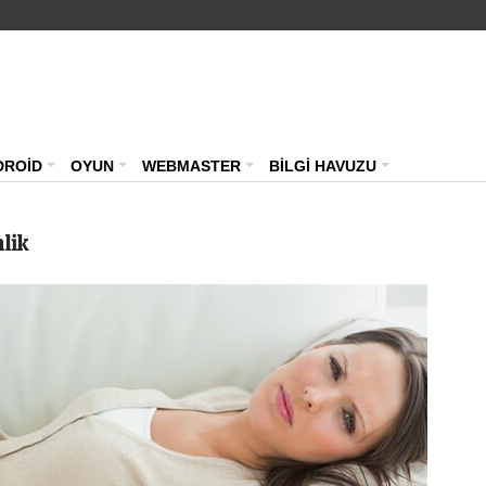
Teknoloji Haberleri – Güncel Webmast
DROİD
OYUN
WEBMASTER
BİLGİ HAVUZU
nlik