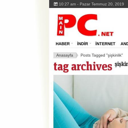
10:27 am - Pazar Temmuz 20, 2019
HABER
İNDİR
İNTERNET
AN
Anasayfa
Posts Tagged "şişkinlik"
tag archives
şişki