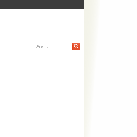
er Portalı – mainpc.net