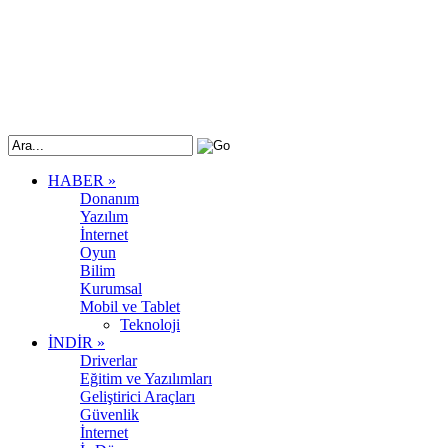
HABER
»
Donanım
Yazılım
İnternet
Oyun
Bilim
Kurumsal
Mobil ve Tablet
Teknoloji
İNDİR
»
Driverlar
Eğitim ve Yazılımları
Geliştirici Araçları
Güvenlik
İnternet