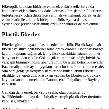
Fiberoptik kabloları birbirine eklemek elektrik tellerini ya da
kablolarını eklemekten çok daha karmaşık bir işlemdir. Fiberlerin
birleştirilecek uçları dikkatlice yarılmalı ve mekanik olarak ya da
elektrik arkı ile eritilerek birleştirilmelidir. Ayrıca daha sonra
ayrılabilcek şekilde tasarlanmış özel konnektörler de mevcuttur.
Plastik fiberler
Fiberler günlük hayatta plastiktende üretilebilir. Plastik kaplamalı
fiberler ve silika özlü fiberler buna örnek olabilir. Fiber özü basitçe
katı bir kaplama sağlamak için yüksek sıcaklıkta ısıtarak polimer
banyosu içinden çekilir. Çok düşük enerjinin taşındığı, büyük öz
yarıçaplı basamak indisli fiber üretimini bu işlem kolaylıkla ayarlar.
Fazla maliyeti olmayan uygulamalarda bu tarz fiberler orta mesafe,
orta bant genişliği iletişim sistemlerinde kullanılabilir.Fiberler
plastiktende yapılabilir. Plastikten yapılan bu fiberler çok yüksek
kayıplardan etkilenmektedir. Bunun sebebi büyükçe bir Rayleigh
katkısıdır.
Camdan daha esnek bir yapıya sahip olan plastikler bu
özelliklerinden dolayı daha büyük yarıçaplı plastik fiber üretimine
katkı sağlamaktadır.