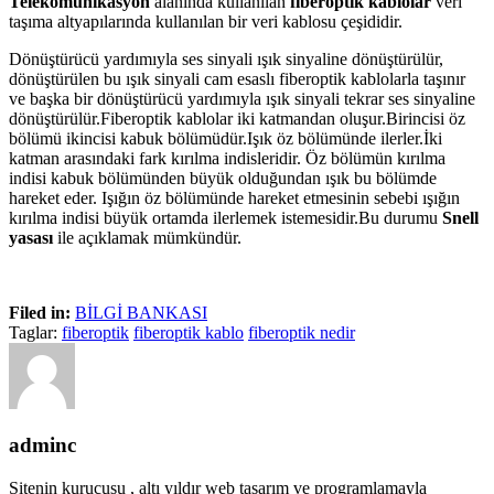
Telekomünikasyon
alanında kullanılan
fiberoptik kablolar
veri
taşıma altyapılarında kullanılan bir veri kablosu çeşididir.
Dönüştürücü yardımıyla ses sinyali ışık sinyaline dönüştürülür,
dönüştürülen bu ışık sinyali cam esaslı fiberoptik kablolarla taşınır
ve başka bir dönüştürücü yardımıyla ışık sinyali tekrar ses sinyaline
dönüştürülür.Fiberoptik kablolar iki katmandan oluşur.Birincisi öz
bölümü ikincisi kabuk bölümüdür.Işık öz bölümünde ilerler.İki
katman arasındaki fark kırılma indisleridir. Öz bölümün kırılma
indisi kabuk bölümünden büyük olduğundan ışık bu bölümde
hareket eder. Işığın öz bölümünde hareket etmesinin sebebi ışığın
kırılma indisi büyük ortamda ilerlemek istemesidir.Bu durumu
Snell
yasası
ile açıklamak mümkündür.
Filed in:
BİLGİ BANKASI
Taglar:
fiberoptik
fiberoptik kablo
fiberoptik nedir
adminc
Sitenin kurucusu , altı yıldır web tasarım ve programlamayla