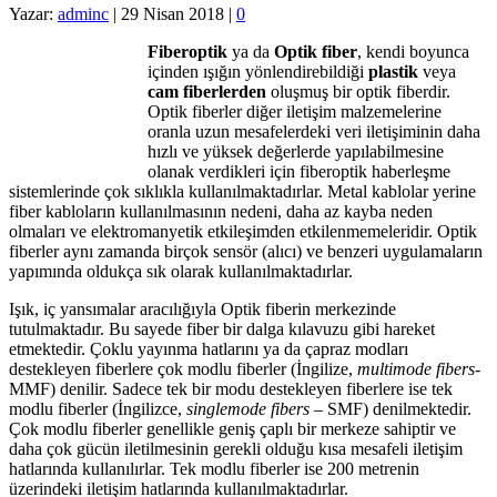
Yazar:
adminc
|
29 Nisan 2018
|
0
Fiberoptik
ya da
Optik fiber
, kendi boyunca
içinden ışığın yönlendirebildiği
plastik
veya
cam fiberlerden
oluşmuş bir optik fiberdir.
Optik fiberler diğer iletişim malzemelerine
oranla uzun mesafelerdeki veri iletişiminin daha
hızlı ve yüksek değerlerde yapılabilmesine
olanak verdikleri için fiberoptik haberleşme
sistemlerinde çok sıklıkla kullanılmaktadırlar. Metal kablolar yerine
fiber kabloların kullanılmasının nedeni, daha az kayba neden
olmaları ve elektromanyetik etkileşimden etkilenmemeleridir. Optik
fiberler aynı zamanda birçok sensör (alıcı) ve benzeri uygulamaların
yapımında oldukça sık olarak kullanılmaktadırlar.
Işık, iç yansımalar aracılığıyla Optik fiberin merkezinde
tutulmaktadır. Bu sayede fiber bir dalga kılavuzu gibi hareket
etmektedir. Çoklu yayınma hatlarını ya da çapraz modları
destekleyen fiberlere çok modlu fiberler (İngilize,
multimode fibers
-
MMF) denilir. Sadece tek bir modu destekleyen fiberlere ise tek
modlu fiberler (İngilizce,
singlemode fibers
– SMF) denilmektedir.
Çok modlu fiberler genellikle geniş çaplı bir merkeze sahiptir ve
daha çok gücün iletilmesinin gerekli olduğu kısa mesafeli iletişim
hatlarında kullanılırlar. Tek modlu fiberler ise 200 metrenin
üzerindeki iletişim hatlarında kullanılmaktadırlar.