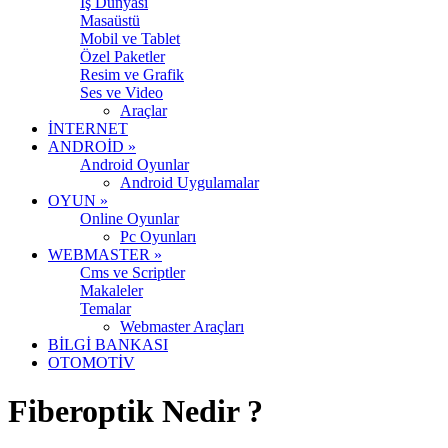
İş Dünyası
Masaüstü
Mobil ve Tablet
Özel Paketler
Resim ve Grafik
Ses ve Video
Araçlar
İNTERNET
ANDROİD
»
Android Oyunlar
Android Uygulamalar
OYUN
»
Online Oyunlar
Pc Oyunları
WEBMASTER
»
Cms ve Scriptler
Makaleler
Temalar
Webmaster Araçları
BİLGİ BANKASI
OTOMOTİV
Fiberoptik Nedir ?