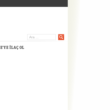
inpc.net
E’YE İLAÇ OL