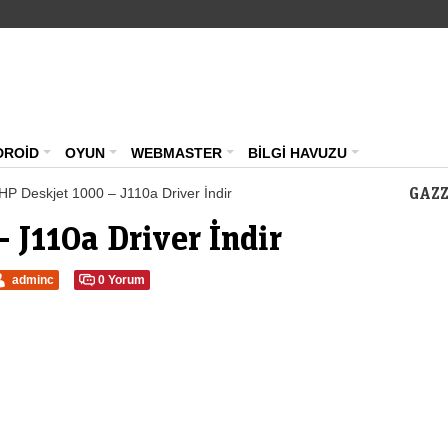
Teknoloji Haberleri – Güncel Webmaster Portalı – ma
DROİD
OYUN
WEBMASTER
BİLGİ HAVUZU
GAZZ
HP Deskjet 1000 – J110a Driver İndir
 J110a Driver İndir
adminc
0 Yorum