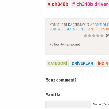
# ch340b
# ch340b driver
KONULARI KAÇIRMAYIN
ABONE OLU
PORTALI - MAINPC.NET
AND LET'S B
0
Follow @mainpcnet
KATEGORI
DRIVERLAR
İNDİR
Your comment?
Yanıtla
Name (Requ