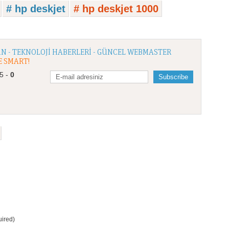
# hp deskjet
# hp deskjet 1000
N - TEKNOLOJI HABERLERI - GÜNCEL WEBMASTER
E SMART!
/5 -
0
ired)