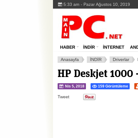
5:33 am - Pazar Ağustos 10, 2019
HABER
İNDİR
İNTERNET
AN
Anasayfa
İNDİR
Driverlar
HP Deskjet 1000 –
Nis 5, 2018
159 Görüntüleme
Tweet