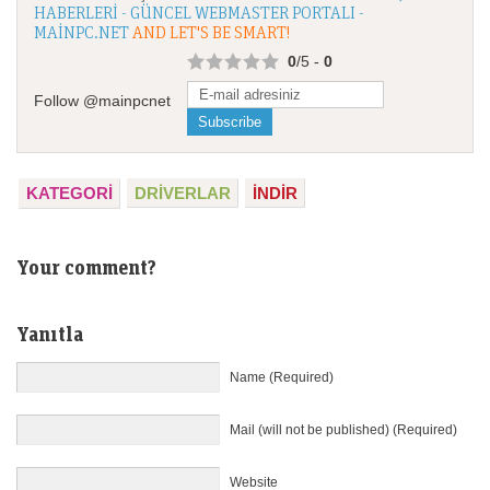
HABERLERI - GÜNCEL WEBMASTER PORTALI -
MAINPC.NET
AND LET'S BE SMART!
0
/5 -
0
Follow @mainpcnet
KATEGORI
DRIVERLAR
İNDİR
Your comment?
Yanıtla
Name (Required)
Mail (will not be published) (Required)
Website