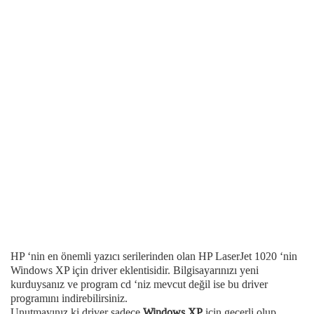
HP ‘nin en önemli yazıcı serilerinden olan HP LaserJet 1020 ‘nin
Windows XP için driver eklentisidir. Bilgisayarınızı yeni
kurduysanız ve program cd ‘niz mevcut değil ise bu driver
programını indirebilirsiniz.
Unutmayınız ki driver sadece
Windows XP
için geçerli olup