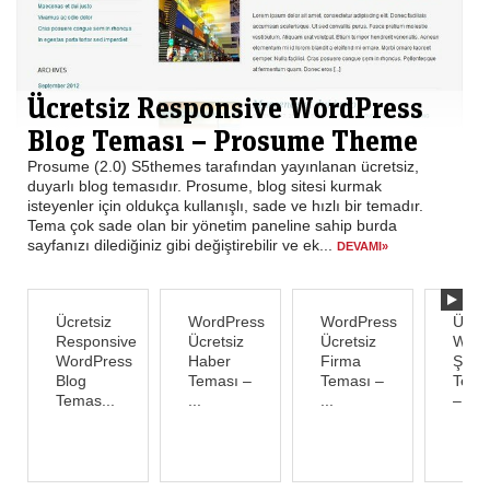
Ücretsiz Responsive WordPress
Blog Teması – Prosume Theme
Prosume (2.0) S5themes tarafından yayınlanan ücretsiz,
duyarlı blog temasıdır. Prosume, blog sitesi kurmak
isteyenler için oldukça kullanışlı, sade ve hızlı bir temadır.
Tema çok sade olan bir yönetim paneline sahip burda
sayfanızı dilediğiniz gibi değiştirebilir ve ek...
DEVAMI»
Ücretsiz
WordPress
WordPress
Ücret
Responsive
Ücretsiz
Ücretsiz
Word
WordPress
Haber
Firma
Şirke
Blog
Teması –
Teması –
Tema
Temas...
...
...
–...