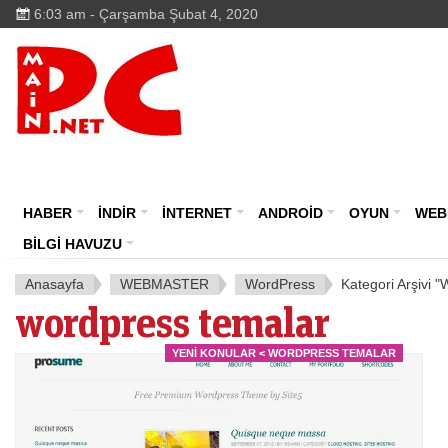
6:03 am - Çarşamba Şubat 4, 2020
M
HABER
İNDİR
İNTERNET
ANDROİD
OYUN
WEB
BİLGİ HAVUZU
Anasayfa
WEBMASTER
WordPress
Kategori Arşivi 
wordpress temalar
YENI KONULAR < WORDPRESS TEMALAR