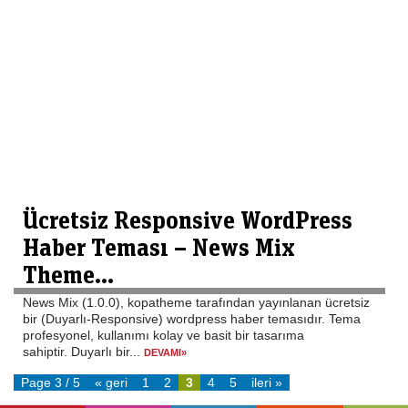
Ücretsiz Responsive WordPress
Haber Teması – News Mix
Theme...
News Mix (1.0.0), kopatheme tarafından yayınlanan ücretsiz
bir (Duyarlı-Responsive) wordpress haber temasıdır. Tema
profesyonel, kullanımı kolay ve basit bir tasarıma
sahiptir. Duyarlı bir...
DEVAMI»
Page 3 / 5
« geri
1
2
3
4
5
ileri »