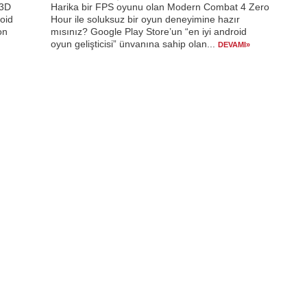
 3D
Harika bir FPS oyunu olan Modern Combat 4 Zero
roid
Hour ile soluksuz bir oyun deneyimine hazır
on
mısınız? Google Play Store’un “en iyi android
oyun gelişticisi” ünvanına sahip olan...
DEVAMI»