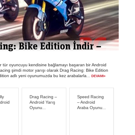
ng: Bike Edition İndir –
De
O
er tür oyuncuyu kendisine bağlamayı başaran bir Android
Max 
cing şimdi motor yarışı olarak Drag Racing: Bike Edition
Deat
dition adlı yeni oyunumuzda bu kez arabalarla...
oyun
DEVAMI»
ly
Drag Racing –
Speed Racing
ndroid
Android Yarış
– Android
Oyunu...
Araba Oyunu...