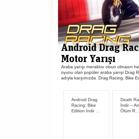
yunu
Android Drag Raci
Motor Yarışı
nda olan ve gerek sesleri
Araba yarışı meraklısı olsun olmasın h
ununda otobanda araçların
oyunu olan popüler araba yarışı Drag Ra
nda ekrana...
adıyla karşımızda. Drag Racing: Bike E
DEVAMI»
Android Drag
Death Ral
Racing: Bike
İndir – A
Edition İndir ...
Ölüm R...