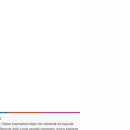
K
r, haber kaynaklarından izin alınarak ve kaynak
ğinizde ilgili içerik gerekli işlemden sonra kaldırılır.