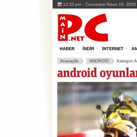
12:33 pm - Cumartesi Nisan 18, 2020
MainPC.net
HABER
İNDİR
İNTERNET
A
Anasayfa
ANDROİD
Kategori A
android oyunla