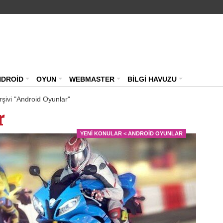
NDROİD
OYUN
WEBMASTER
BİLGİ HAVUZU
rşivi "Android Oyunlar"
r
YENI KONULAR < ANDROID OYUNLAR