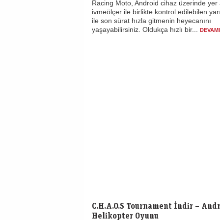
Racing Moto, Android cihaz üzerinde yer 
ivmeölçer ile birlikte kontrol edilebilen ya
ile son sürat hızla gitmenin heyecanını
yaşayabilirsiniz. Oldukça hızlı bir...
DEVAMI
C.H.A.O.S Tournament İndir – And
Helikopter Oyunu