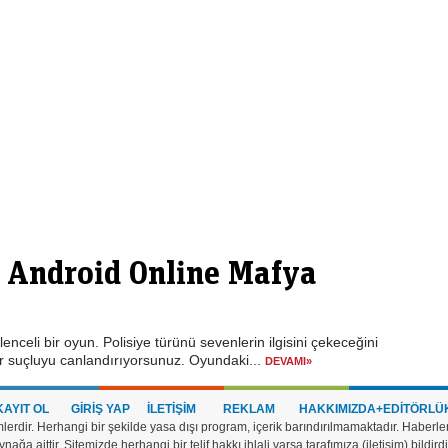
– Android Online Mafya
eli bir oyun. Polisiye türünü sevenlerin ilgisini çekeceğini
 suçluyu canlandırıyorsunuz. Oyundaki...
DEVAMI»
KAYIT OL
GİRİŞ YAP
İLETİŞİM
REKLAM
HAKKIMIZDA
+EDİTÖRLÜ
rdir. Herhangi bir şekilde yasa dışı program, içerik barındırılmamaktadır. Haberle
nağa aittir. Sitemizde herhangi bir telif hakkı ihlali varsa tarafımıza (iletişim) bildirdi