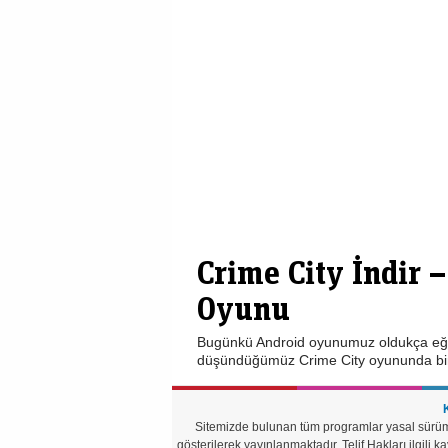
Crime City İndir 
Oyunu
Bugünkü Android oyunumuz oldukça eğlenc
düşündüğümüz Crime City oyununda bir
Sitemizde bulunan tüm programlar yasal sürümle
gösterilerek yayınlanmaktadır. Telif Hakları ilgili kay