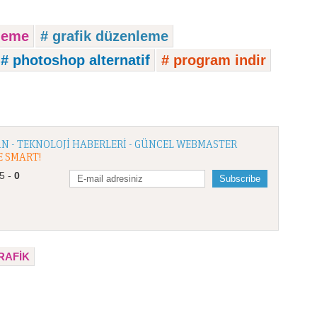
nleme
# grafik düzenleme
# photoshop alternatif
# program indir
N - TEKNOLOJI HABERLERI - GÜNCEL WEBMASTER
E SMART!
/5 -
0
RAFIK