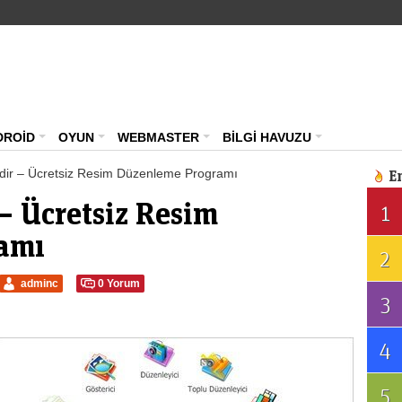
Teknoloji Haberleri – Güncel Webmaster Portalı – ma
DROİD
OYUN
WEBMASTER
BİLGİ HAVUZU
dir – Ücretsiz Resim Düzenleme Programı
E
– Ücretsiz Resim
1
amı
2
adminc
0 Yorum
3
4
5