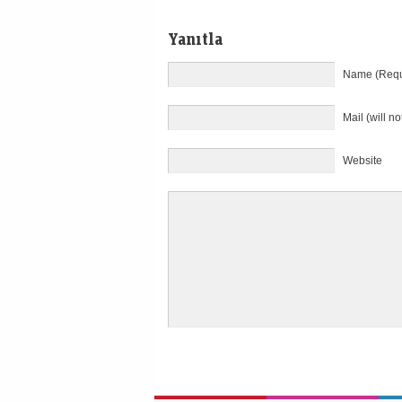
Yanıtla
Name (Requ
Mail (will n
Website