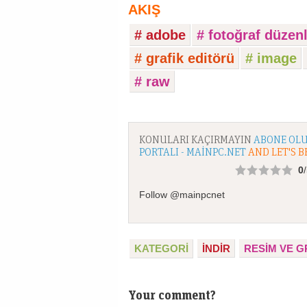
AKIŞ
# adobe
# fotoğraf düze
# grafik editörü
# image
# raw
KONULARI KAÇIRMAYIN
ABONE OLU
PORTALI - MAINPC.NET
AND LET'S B
0
Follow @mainpcnet
KATEGORI
İNDİR
RESIM VE G
Your comment?