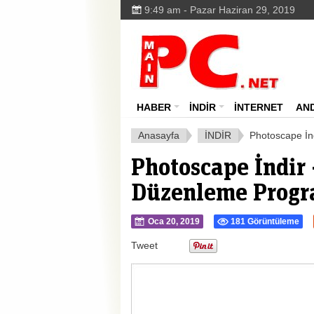
9:49 am - Pazar Haziran 29, 2019
HABER
İNDİR
İNTERNET
AN
Anasayfa
İNDİR
Photoscape İn
Photoscape İndir 
Düzenleme Progr
Oca 20, 2019
181 Görüntüleme
Tweet