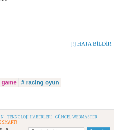
[!] HATA BİLDİR
g game
# racing oyun
N - TEKNOLOJI HABERLERI - GÜNCEL WEBMASTER
E SMART!
/5 -
0