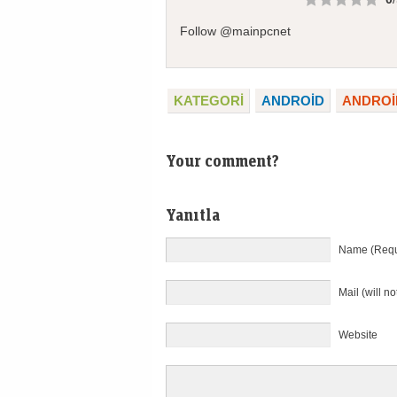
Follow @mainpcnet
KATEGORI
ANDROİD
ANDROI
Your comment?
Yanıtla
Name (Requ
Mail (will n
Website