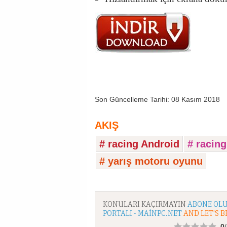
Son Güncelleme Tarihi: 08 Kasım 2018
AKIŞ
# racing Android
# racin
# yarış motoru oyunu
KONULARI KAÇIRMAYIN
ABONE OLU
PORTALI - MAINPC.NET
AND LET'S B
0