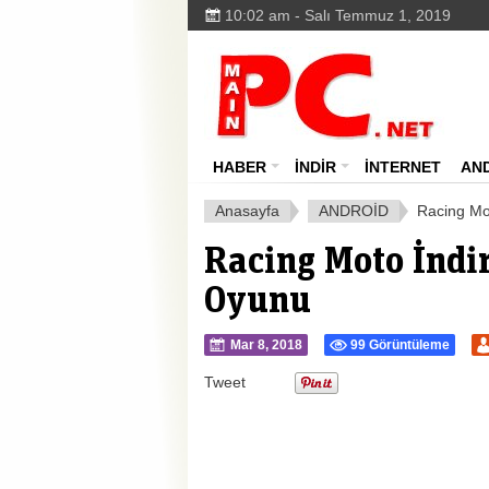
10:02 am - Salı Temmuz 1, 2019
HABER
İNDİR
İNTERNET
AN
Anasayfa
ANDROİD
Racing Mo
Racing Moto İndi
Oyunu
Mar 8, 2018
99 Görüntüleme
Tweet