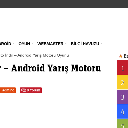
Teknoloji Haberleri – Güncel Webmaster Portalı – ma
DROİD
OYUN
WEBMASTER
BİLGİ HAVUZU
to İndir – Android Yarış Motoru Oyunu
E
r – Android Yarış Motoru
1
2
adminc
0 Yorum
3
4
5