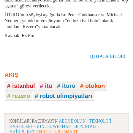
taşıma” görevi verilecek.
İTÜRO’nun söyleşi ayağında ise Peter Fankhauser ve Michael
Neunert, yaptıkları ve dünyanın “en hızlı ball botu” olarak
tanıtılan “Rezero”yu tanıtacak.
Kaynak: Rs Fm
[!] HATA BİLDİR
AKIŞ
# istanbul
# itü
# itüro
# otokon
# rezero
# robot olimpiyatları
KONULARI KAÇIRMAYIN
ABONE OLUN - TEKNOLOJI
HABERLERI - GÜNCEL WEBMASTER PORTALI -
MAINPC.NET
AND LET'S BE SMART!