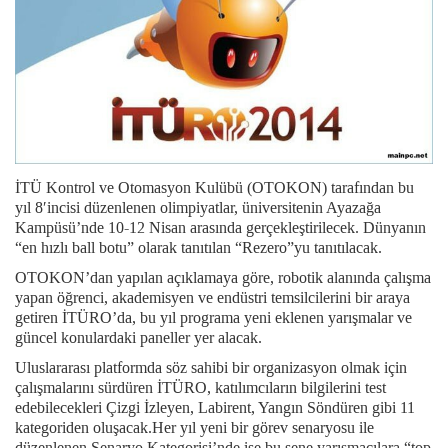
İTÜ Kontrol ve Otomasyon Kulübü (OTOKON) tarafından bu
yıl 8′incisi düzenlenen olimpiyatlar, üniversitenin Ayazağa
Kampüsü’nde 10-12 Nisan arasında gerçekleştirilecek. Dünyanın
“en hızlı ball botu” olarak tanıtılan “Rezero”yu tanıtılacak.
OTOKON’dan yapılan açıklamaya göre, robotik alanında çalışma
yapan öğrenci, akademisyen ve endüstri temsilcilerini bir araya
getiren İTÜRO’da, bu yıl programa yeni eklenen yarışmalar ve
güncel konulardaki paneller yer alacak.
Uluslararası platformda söz sahibi bir organizasyon olmak için
çalışmalarını sürdüren İTÜRO, katılımcıların bilgilerini test
edebilecekleri Çizgi İzleyen, Labirent, Yangın Söndüren gibi 11
kategoriden oluşacak.Her yıl yeni bir görev senaryosu ile
düzenlenen Senaryo Kategorisi’nde ise bu sene yarışmacılara “top