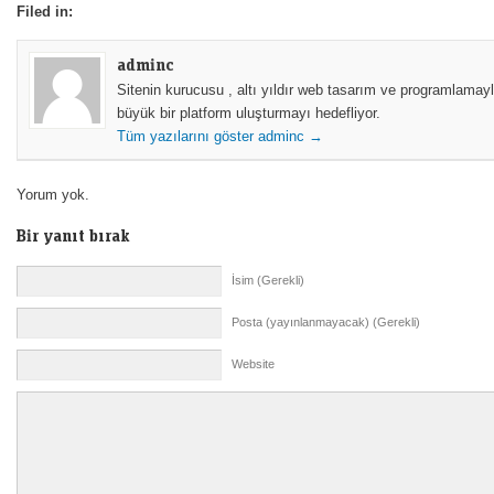
Filed in:
Tema
Mobil ve Tablet
Masaüstü
adminc
Mobil ve Tablet
Sitenin kurucusu , altı yıldır web tasarım ve programlamayl
Özel Paketler
büyük bir platform uluşturmayı hedefliyor.
Tüm yazılarını göster adminc →
Resim ve Grafik
Ses ve Video
Yorum yok.
Bir yanıt bırak
İsim (Gerekli)
Posta (yayınlanmayacak) (Gerekli)
Website