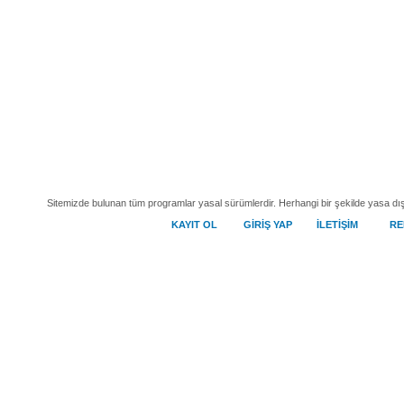
Sitemizde bulunan tüm programlar yasal sürümlerdir. Herhangi bir şekilde yasa dış
KAYIT OL
GİRİŞ YAP
İLETİŞİM
RE