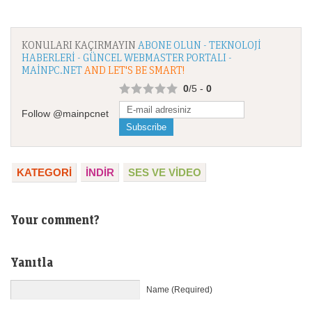
KONULARI KAÇIRMAYIN
ABONE OLUN - TEKNOLOJI
HABERLERI - GÜNCEL WEBMASTER PORTALI -
MAINPC.NET
AND LET'S BE SMART!
0
/5 -
0
Follow @mainpcnet
KATEGORI
İNDİR
SES VE VIDEO
Your comment?
Yanıtla
Name (Required)