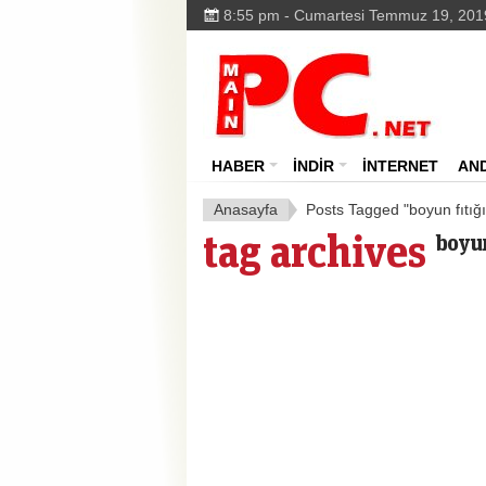
8:55 pm - Cumartesi Temmuz 19, 201
HABER
İNDİR
İNTERNET
AN
Anasayfa
Posts Tagged "boyun fıtığı
tag archives
boyun