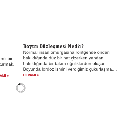
n
Boyun Düzleşmesi Nedir?
Normal insan omurgasına röntgende önden
bakıldığında düz bir hat çizerken yandan
mli bir
bakıldığında bir takım eğriliklerden oluşur.
turmak,
Boyunda lordoz ismini verdiğimiz çukurlaşma,...
DEVAMI »
AMI »