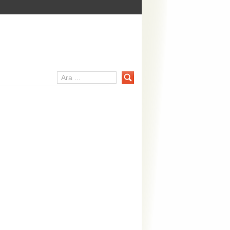
er Portalı – mainpc.net