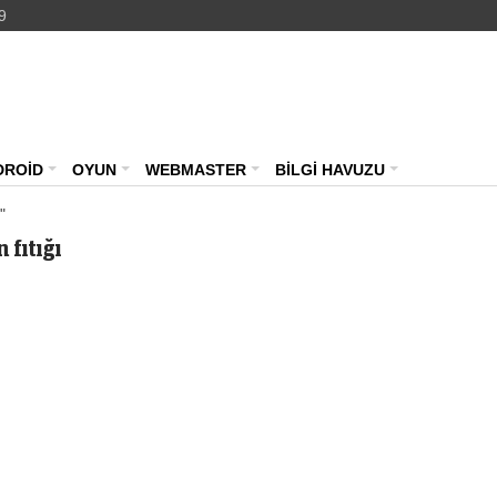
9
Teknoloji Haberleri – Güncel Webmast
DROİD
OYUN
WEBMASTER
BİLGİ HAVUZU
"
 fıtığı