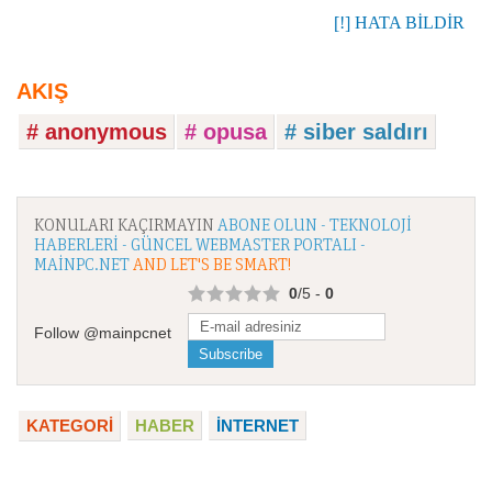
[!] HATA BİLDİR
AKIŞ
# anonymous
# opusa
# siber saldırı
KONULARI KAÇIRMAYIN
ABONE OLUN - TEKNOLOJI
HABERLERI - GÜNCEL WEBMASTER PORTALI -
MAINPC.NET
AND LET'S BE SMART!
0
/5 -
0
Follow @mainpcnet
KATEGORI
HABER
İNTERNET