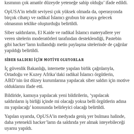
kısmının çok amatör düzeyde yeteneğe sahip olduğu’ ifade edildi.
OpUSA’in tehdit seviyesi çok yüksek olmada da, operasyonda
birçok cihatçı ve radikal İslamcı grubun bir araya gelecek
olmasının teklike oluşturduğu belirtildi.
Siber saldırıların, El Kaide ve radikal İslamcı materyallere yer
veren sitelerin moderatörleri tarafından desteklendiği, Pastebin
gibi hacker’ların kullandığı metin paylaşma sitelerinde de çağrılar
yapıldığı belirtildi.
SİBER SALDIRI İÇİN MOTİVE OLUYORLAR
İç güvenlik Bakanlığı, internette yapılan birlik çağrılarıyla,
Ortadoğu ve Kuzey Afrika’daki radikal İslamcı örgütlerin,
ABD’nin üst düzey kurumlarına yapılacak siber saldırı için motive
olduklarını ifade etti.
Bildiride, kamuya yapılacak yeni bildirilerin, ‘yapılacak
saldırıların iş birliği içinde mi olacağı yoksa belli örgütlerin adına
mı yapılacağı’ konusunda belirleyici olacağı belirtildi.
Yapılan uyarıda, OpUSA’in medyada geniş yer bulması halinde,
daha yetenekli hacker’ların da saldırıda yer almak isteyebileceği
uyarısı yapıldı.