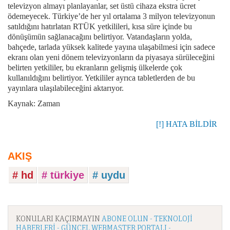
televizyon almayı planlayanlar, set üstü cihaza ekstra ücret
ödemeyecek. Türkiye’de her yıl ortalama 3 milyon televizyonun
satıldığını hatırlatan RTÜK yetkilileri, kısa süre içinde bu
dönüşümün sağlanacağını belirtiyor. Vatandaşların yolda,
bahçede, tarlada yüksek kalitede yayına ulaşabilmesi için sadece
ekranı olan yeni dönem televizyonların da piyasaya sürüleceğini
belirten yetkililer, bu ekranların gelişmiş ülkelerde çok
kullanıldığını belirtiyor. Yetkililer ayrıca tabletlerden de bu
yayınlara ulaşılabileceğini aktarıyor.
Kaynak: Zaman
[!] HATA BİLDİR
AKIŞ
# hd
# türkiye
# uydu
KONULARI KAÇIRMAYIN
ABONE OLUN - TEKNOLOJI
HABERLERI - GÜNCEL WEBMASTER PORTALI -