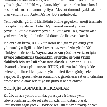
yüksek çözünürlüklü yayınların, büyük şehirlerden önce kırsal
kesime ulaşması anlamına geliyor. Mevcut durumda yaklaşık 4 bin
olan verici sayısı, Anten AŞ ile 400′e indirilecek.
Yeni vericiler görüntü kirliliğinin önüne geçerken, enerji tasarrufu
da sağlanmış olacak. Anten AŞ, karasal sayısal yüksek
çözünürlüklü ve standart çözünürlüklü yayını sağlayacak olan
yeni vericiler için önümüzdeki dönemde ihaleye çıkacak.
İhaleyi alan firma, RTÜK’ün konu ile ilgili yayınladığı yeni
yönetmeliğin ilgili maddesi uyarınca, vericilerin yüzde 30′unu
Türkiye’de üretecek.
Yayıncılara bakan yönü ile vericiler için
altyapı çalışmalarına başlanırken, seyirciler de yeni yayını
alabilmek için set üstü cihaz satın alacak.
Cihazların 30 TL
civarında olması planlanıyor. RTÜK, cihazın hızlı bir şekilde
evlere girebilmesi için gazete yönetimleri ile de görüşmeler
yapıyor. Bu görüşmelerin sonucunda, gazetelerin set üstü cihazları
promosyon olarak seyirciye ulaştırması hedefleniyor.
YOL İÇİN TAŞINABİLİR EKRANLAR
RTÜK ayrıca yeni durumda, piyasaya sürülecek yeni
televizyonların içinde set üstü cihazların montajlı olarak
üretilmesini sağlayacak. Böylece set üstü cihaz almayıp da yeni