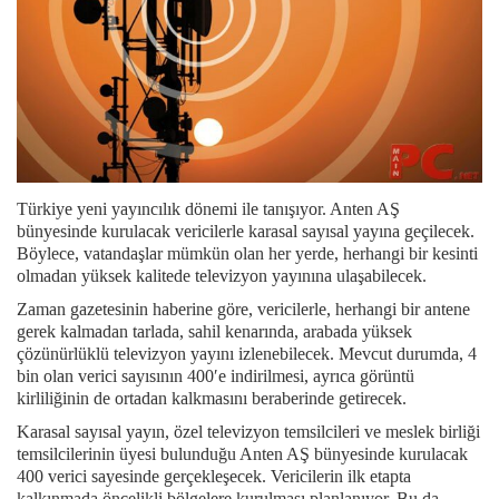
Türkiye yeni yayıncılık dönemi ile tanışıyor. Anten AŞ
bünyesinde kurulacak vericilerle karasal sayısal yayına geçilecek.
Böylece, vatandaşlar mümkün olan her yerde, herhangi bir kesinti
olmadan yüksek kalitede televizyon yayınına ulaşabilecek.
Zaman gazetesinin haberine göre, vericilerle, herhangi bir antene
gerek kalmadan tarlada, sahil kenarında, arabada yüksek
çözünürlüklü televizyon yayını izlenebilecek. Mevcut durumda, 4
bin olan verici sayısının 400′e indirilmesi, ayrıca görüntü
kirliliğinin de ortadan kalkmasını beraberinde getirecek.
Karasal sayısal yayın, özel televizyon temsilcileri ve meslek birliği
temsilcilerinin üyesi bulunduğu Anten AŞ bünyesinde kurulacak
400 verici sayesinde gerçekleşecek. Vericilerin ilk etapta
kalkınmada öncelikli bölgelere kurulması planlanıyor. Bu da