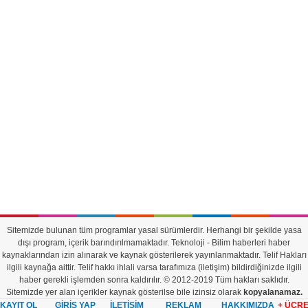
Sitemizde bulunan tüm programlar yasal sürümlerdir. Herhangi bir şekilde yasa
dışı program, içerik barındırılmamaktadır. Teknoloji - Bilim haberleri haber
kaynaklarından izin alınarak ve kaynak gösterilerek yayınlanmaktadır. Telif Hakları
ilgili kaynağa aittir. Telif hakkı ihlali varsa tarafımıza (iletişim) bildirdiğinizde ilgili
haber gerekli işlemden sonra kaldırılır. © 2012-2019 Tüm hakları saklıdır.
Sitemizde yer alan içerikler kaynak gösterilse bile izinsiz olarak
kopyalanamaz.
KAYIT OL
GİRİŞ YAP
İLETİŞİM
REKLAM
HAKKIMIZDA
+ ÜCR