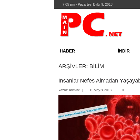
7:05 pm - Pazartesi Eylül 9, 2018
HABER
İNDİR
Donanım
Driverl
ARŞIVLER: BILIM
Yazılım
Eğitim 
İnsanlar Nefes Almadan Yaşayab
İnternet
Gelişti
Yazar:
adminc
|
11 Mayıs 2018
|
0
Oyun
Güven
Bilim
İntern
Kurumsal
İş Dün
Mobil ve Tablet
Masaü