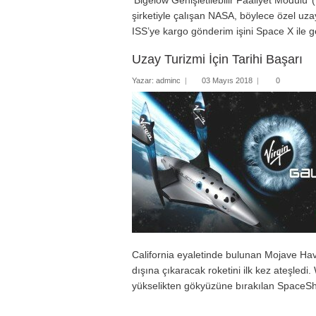
‘Bigelow Genişletilebilir Faaliyet Modül
şirketiyle çalışan NASA, böylece özel uzay-
ISS’ye kargo gönderim işini Space X ile 
Uzay Turizmi İçin Tarihi Başarı
Yazar:
adminc
|
03 Mayıs 2018
|
0
California eyaletinde bulunan Mojave Ha
dışına çıkaracak roketini ilk kez ateşledi
yükselikten gökyüzüne bırakılan SpaceS