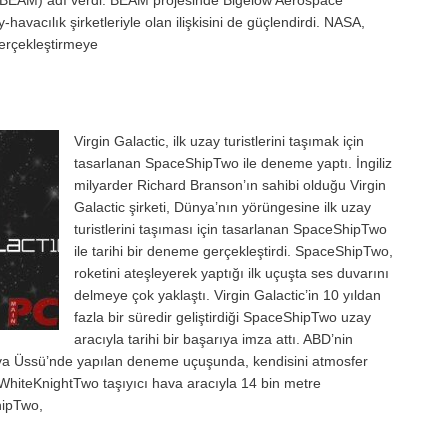
ü’ (BEAM) adı verdi. BEAM projesinde Bigelow Aerospace
havacılık şirketleriyle olan ilişkisini de güçlendirdi. NASA,
gerçekleştirmeye
Virgin Galactic, ilk uzay turistlerini taşımak için
tasarlanan SpaceShipTwo ile deneme yaptı. İngiliz
milyarder Richard Branson’ın sahibi olduğu Virgin
Galactic şirketi, Dünya’nın yörüngesine ilk uzay
turistlerini taşıması için tasarlanan SpaceShipTwo
ile tarihi bir deneme gerçekleştirdi. SpaceShipTwo,
roketini ateşleyerek yaptığı ilk uçuşta ses duvarını
delmeye çok yaklaştı. Virgin Galactic’in 10 yıldan
fazla bir süredir geliştirdiği SpaceShipTwo uzay
aracıyla tarihi bir başarıya imza attı. ABD’nin
va Üssü’nde yapılan deneme uçuşunda, kendisini atmosfer
. WhiteKnightTwo taşıyıcı hava aracıyla 14 bin metre
hipTwo,