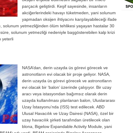
ve Tablet
parçacık geliştirdi. Keşif sayesinde, insanların
aketler
akciğerlerindeki havayı tüketmeden, yani solunum
yapmadan oksijen ihtiyacını karşılayabileceği ifade
ve Grafik
e, solunum yetmezliğinden ölüm tehlikesi yaşayan hastalar 30
süre, solunum yetmezliği nedeniyle başgösterebilen kalp krizi
 Video
 yeterli
NASA’dan, derin uzayda üs görevi görecek ve
astronotların evi olacak bir proje geliyor. NASA,
derin uzayda üs görevi görecek ve astronotların
evi olacak bir ‘balon’ üzerinde çalışıyor. Bir uzay
aracı veya istasyondan bağımsız olarak derin
uzayda kullanılması planlanan balon, Uluslararası
Uzay İstasyonu’nda (ISS) test edilecek. ABD
Ulusal Havacılık ve Uzay Dairesi (NASA), özel bir
uzay havacılık şirketi tarafından üretilecek olan
blona, Bigelow Expandable Activity Module, yani