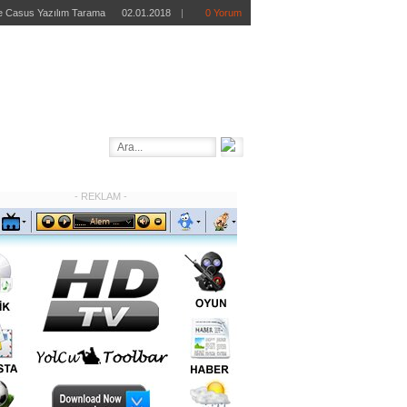
 ve Casus Yazılım Tarama
02.01.2018
|
0 Yorum
retsiz Antivirüs Programı
02.01.2018
|
0 Yorum
Ücretsiz MMORPG Oyunu
01.22.2018
|
0 Yorum
ndir – Online FPS Oyunu
01.17.2018
|
0 Yorum
REE AVG Mobilation İndir
12.27.2012
|
0 Yorum
- REKLAM -
STER
BİLGİ BANKASI
OTOMOTİV