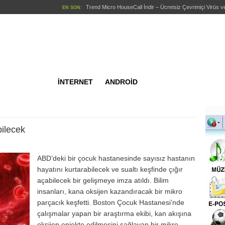
Trend Micro HouseCall İndir – Ücretsiz Çevrimiçi Virüs
EN SON:
Kingsoft Antivirus İndir – Üc
EN SON:
TRUVA Online İndir – 
EN SON:
S2:Son Silah İ
EN SON:
Android AntiVirus F
EN SON:
İNTERNET
ANDROİD
OYUN
ar
ANDROİD
OYUNLAR
ve Yazılımları
ilecek
WEBMA
rici Araçları
lik
ABD’deki bir çocuk hastanesinde sayısız hastanın
hayatını kurtarabilecek ve sualtı keşfinde çığır
et
açabilecek bir gelişmeye imza atıldı. Bilim
yası
insanları, kana oksijen kazandıracak bir mikro
parçacık keşfetti. Boston Çocuk Hastanesi’nde
stü
çalışmalar yapan bir araştırma ekibi, kan akışına
oksijen enjekte edilmesini sağlayan bir mikro