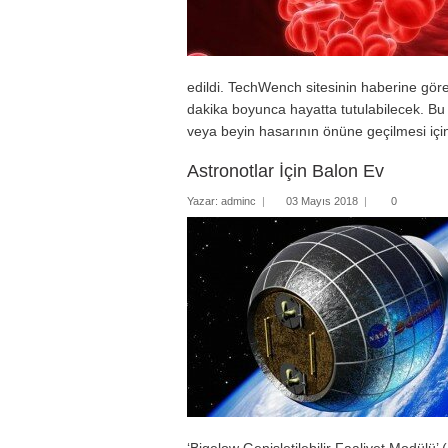
Mobil 
Özel P
Resim 
edildi. TechWench sitesinin haberine gör
dakika boyunca hayatta tutulabilecek. Bu 
Ses ve
veya beyin hasarının önüne geçilmesi için
Astronotlar İçin Balon Ev
Yazar:
adminc
|
03 Mayıs 2018
|
0