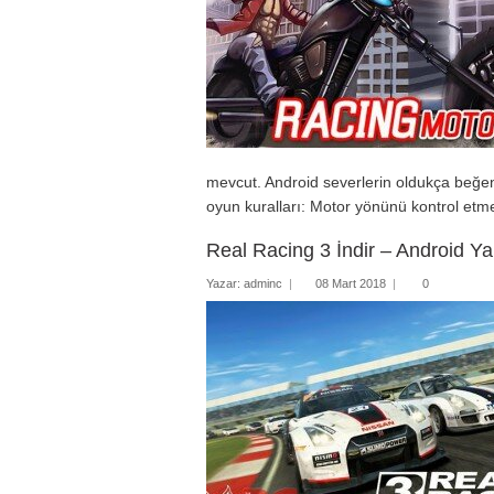
mevcut. Android severlerin oldukça beğend
oyun kuralları: Motor yönünü kontrol etm
Real Racing 3 İndir – Android Y
Yazar:
adminc
|
08 Mart 2018
|
0