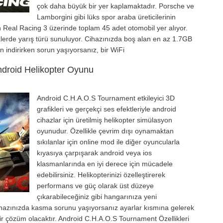
çok daha büyük bir yer kaplamaktadır. Porsche ve
Lamborgini gibi lüks spor araba üreticilerinin
an Real Racing 3 üzerinde toplam 45 adet otomobil yer alıyor.
zlerde yarış türü sunuluyor. Cihazınızda boş alan en az 1.7GB
indirirken sorun yaşıyorsanız, bir WiFi
ndroid Helikopter Oyunu
Android C.H.A.O.S Tournament etkileyici 3D
grafikleri ve gerçekçi ses efektleriyle android
cihazlar için üretilmiş helikopter simülasyon
oyunudur. Özellikle çevrim dışı oynamaktan
sıkılanlar için online mod ile diğer oyuncularla
kıyasıya çarpışarak android veya ios
klasmanlarında en iyi derece için mücadele
edebilirsiniz. Helikopterinizi özelleştirerek
performans ve güç olarak üst düzeye
çıkarabileceğiniz gibi hangarınıza yeni
 cihazınızda kasma sorunu yaşıyorsanız ayarlar kısmına gelerek
ir çözüm olacaktır. Android C.H.A.O.S Tournament Özellikleri