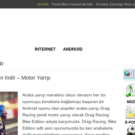
Trend Micro HouseCall İndir – Ücretsiz Çevrimiçi Virüs
EN SON:
Kingsoft Antivirus İndir – Üc
EN SON:
TRUVA Online İndir – 
EN SON:
S2:Son Silah İ
EN SON:
Android AntiVirus F
EN SON:
İNTERNET
ANDROİD
OYUN
ar
ANDROİD
AR
OYUNLAR
ve Yazılımları
n İndir – Motor Yarışı
WEBMA
rici Araçları
lik
Araba yarışı meraklısı olsun olmasın her tür
oyuncuyu kendisine bağlamayı başaran bir
et
Android oyunu olan popüler araba yarışı Drag
yası
Racing şimdi motor yarışı olarak Drag Racing:
Bike Edition adıyla karşımızda. Drag Racing: Bike
stü
Edition adlı yeni oyunumuzda bu kez arabalarla
değil motosikletlerle yarışıyoruz. Yarış modları