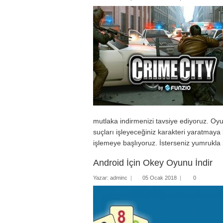
mutlaka indirmenizi tavsiye ediyoruz. Oy
suçları işleyeceğiniz karakteri yaratmay
işlemeye başlıyoruz. İsterseniz yumrukla i
Android İçin Okey Oyunu İndir
Yazar:
adminc
|
05 Ocak 2018
|
0