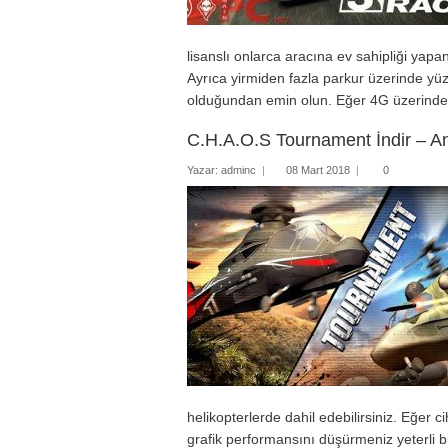
lisanslı onlarca aracına ev sahipliği yap
Ayrıca yirmiden fazla parkur üzerinde yü
olduğundan emin olun. Eğer 4G üzerinden 
C.H.A.O.S Tournament İndir – A
Yazar:
adminc
|
08 Mart 2018
|
0
helikopterlerde dahil edebilirsiniz. Eğer
grafik performansını düşürmeniz yeterli b