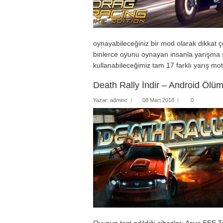
Mobil 
Özel P
Resim 
oynayabileceğiniz bir mod olarak dikkat 
binlerce oyunu oynayan insanla yarışma şa
Ses ve
kullanabileceğimiz tam 17 farklı yarış m
Death Rally İndir – Android Ölüm
Yazar:
adminc
|
08 Mart 2018
|
0