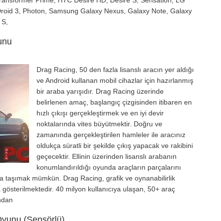
 Transformer Prime, HTC Desire HD, Desire S, Sensation, LG
 Droid 3, Photon, Samsung Galaxy Nexus, Galaxy Note, Galaxy
 S,
unu
Drag Racing, 50 den fazla lisanslı aracın yer aldığı
ve Android kullanan mobil cihazlar için hazırlanmış
bir araba yarışıdır. Drag Racing üzerinde
belirlenen amaç, başlangıç çizgisinden itibaren en
hızlı çıkışı gerçekleştirmek ve en iyi devir
noktalarında vites büyütmektir. Doğru ve
zamanında gerçekleştirilen hamleler ile aracınız
oldukça süratli bir şekilde çıkış yapacak ve rakibini
geçecektir. Ellinin üzerinden lisanslı arabanın
konumlandırıldığı oyunda araçların parçalarını
aya taşımak mümkün. Drag Racing, grafik ve oynanabilirlik
 gösterilmektedir. 40 milyon kullanıcıya ulaşan, 50+ araç
ndan
Oyunu (Sensörlü)