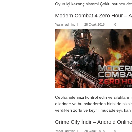
Oyun içi kazanç sistemi Çoklu oyuncu de
Modern Combat 4 Zero Hour – A
Yazar:
adminc
|
28 Ocak 2018
|
0
Cephanelerinizi kontrol edin ve silahların
ellerinde ve bu askerlerden birisi de siz
verdikleri zorlu ve keyifli mücadeleyi, kan 
Crime City İndir – Android Onli
Yazar:
adminc
|
28 Ocak 2018
|
0