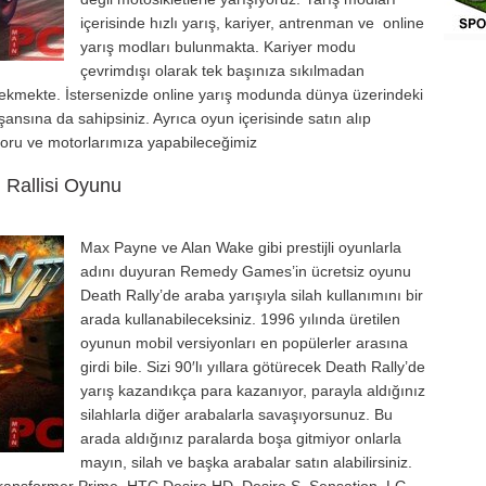
ve Tablet
içerisinde hızlı yarış, kariyer, antrenman ve online
aketler
yarış modları bulunmakta. Kariyer modu
çevrimdışı olarak tek başınıza sıkılmadan
ve Grafik
çekmekte. İstersenizde online yarış modunda dünya üzerindeki
nsına da sahipsiniz. Ayrıca oyun içerisinde satın alıp
 Video
otoru ve motorlarımıza yapabileceğimiz
 Rallisi Oyunu
Max Payne ve Alan Wake gibi prestijli oyunlarla
adını duyuran Remedy Games’in ücretsiz oyunu
Death Rally’de araba yarışıyla silah kullanımını bir
arada kullanabileceksiniz. 1996 yılında üretilen
oyunun mobil versiyonları en popülerler arasına
girdi bile. Sizi 90′lı yıllara götürecek Death Rally’de
yarış kazandıkça para kazanıyor, parayla aldığınız
silahlarla diğer arabalarla savaşıyorsunuz. Bu
arada aldığınız paralarda boşa gitmiyor onlarla
mayın, silah ve başka arabalar satın alabilirsiniz.