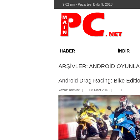
9:02 pm - Pazartesi Eylül 9, 2018
HABER
İNDİR
Donanım
Driverl
ARŞIVLER: ANDROİD OYUNL
Yazılım
Eğitim 
Android Drag Racing: Bike Editio
İnternet
Gelişti
Yazar:
adminc
|
08 Mart 2018
|
0
Oyun
Güven
Bilim
İntern
Kurumsal
İş Dün
Mobil ve Tablet
Masaü