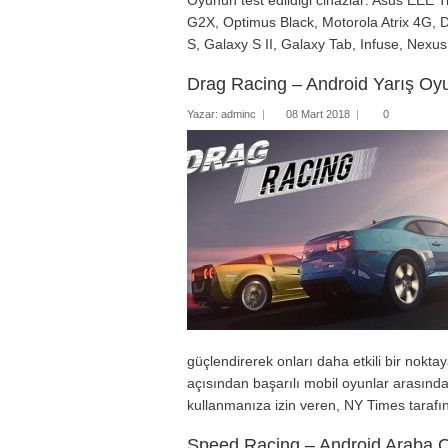
Oyunun test edildiği cihazlar: Asus EEE
G2X, Optimus Black, Motorola Atrix 4G,
S, Galaxy S II, Galaxy Tab, Infuse, Nexus
Drag Racing – Android Yarış Oy
Yazar:
adminc
|
08 Mart 2018
|
0
güçlendirerek onları daha etkili bir nokt
açısından başarılı mobil oyunlar arasında
kullanmanıza izin veren, NY Times tarafı
Speed Racing – Android Araba 