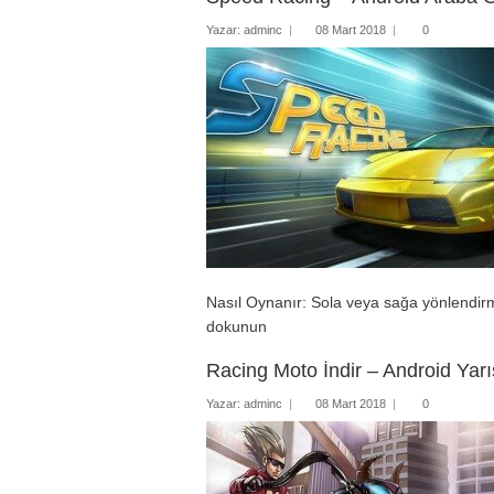
Yazar:
adminc
|
08 Mart 2018
|
0
Nasıl Oynanır: Sola veya sağa yönlendirm
dokunun
Racing Moto İndir – Android Yar
Yazar:
adminc
|
08 Mart 2018
|
0