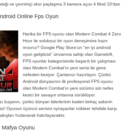
steği ve çevrimiçi skor paylaşma 3 kamera açısı 4 Mod 10′dan
ndroid Online Fps Oyun
Harika bir FPS oyunu olan Modern Combat 4 Zero
Hour ile soluksuz bir oyun deneyimine hazır
mısınız? Google Play Store’un “en iyi android
oyun gelişticisi” ünvanına sahip olan Gameloft,
FPS oyunlar kategorisinde başarılı bir çalışması
olan Modern Combat’ın yeni serisi ile gene
nefesleri kesiyor. Çantanızı hazırlayın. Çünkü
Android dünyasının ilk profesyonel FPS oyunu
olan Modern Combat’ın yeni sürümü sizi nefes
kesici bir savaşın ortasına sürüklüyor.
ızı kuşanın, çünkü dünyan liderlerinin kaderi birkaç askerin
siniz! Oyunun üçüncü serisini oynayanlar nükleer tehdide karşı
akışları hızlanarak hatırlayacaktır.
ne Mafya Oyunu