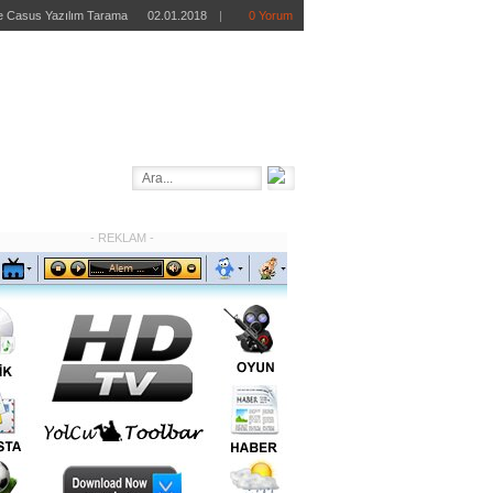
 ve Casus Yazılım Tarama
02.01.2018
|
0 Yorum
retsiz Antivirüs Programı
02.01.2018
|
0 Yorum
Ücretsiz MMORPG Oyunu
01.22.2018
|
0 Yorum
ndir – Online FPS Oyunu
01.17.2018
|
0 Yorum
REE AVG Mobilation İndir
12.27.2012
|
0 Yorum
- REKLAM -
STER
BİLGİ BANKASI
OTOMOTİV