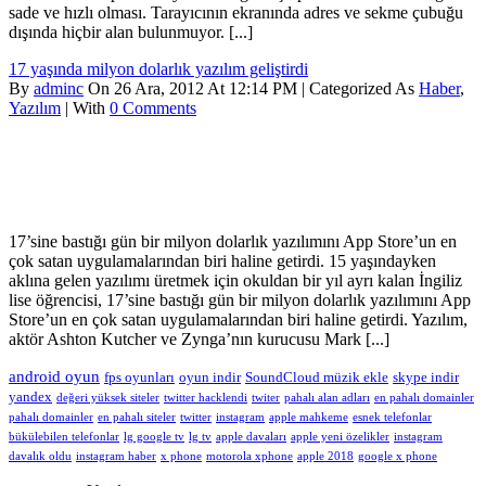
sade ve hızlı olması. Tarayıcının ekranında adres ve sekme çubuğu
dışında hiçbir alan bulunmuyor. [...]
17 yaşında milyon dolarlık yazılım geliştirdi
By
adminc
On 26 Ara, 2012 At 12:14 PM | Categorized As
Haber
,
Yazılım
| With
0 Comments
17’sine bastığı gün bir milyon dolarlık yazılımını App Store’un en
çok satan uygulamalarından biri haline getirdi. 15 yaşındayken
aklına gelen yazılımı üretmek için okuldan bir yıl ayrı kalan İngiliz
lise öğrencisi, 17’sine bastığı gün bir milyon dolarlık yazılımını App
Store’un en çok satan uygulamalarından biri haline getirdi. Yazılım,
aktör Ashton Kutcher ve Zynga’nın kurucusu Mark [...]
android oyun
fps oyunları
oyun indir
SoundCloud müzik ekle
skype indir
yandex
değeri yüksek siteler
twitter hacklendi
twiter
pahalı alan adları
en pahalı domainler
pahalı domainler
en pahalı siteler
twitter
instagram
apple mahkeme
esnek telefonlar
bükülebilen telefonlar
lg google tv
lg tv
apple davaları
apple yeni özelikler
instagram
davalık oldu
instagram haber
x phone
motorola xphone
apple 2018
google x phone