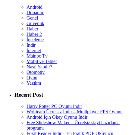
Android
Donanım
Genel
Güvenlik
Haber
Haber 2
İnceleme
İndir
İnternet
Mainpc Tv
Mobil ve Tablet
Nasıl Yapılır?
Otomotiv
Oyun
Yazılım
Recent Post
Harry Potter PC Oyunu İndir
Wolfteam Ücretsiz İndir – Multiplayer FPS Oyunu
Android İçin Okey Oyunu İndir
Free Slideshow Maker – Ücretsiz slayt hazırlama
programı
Foxit Reader İndir – En Pratik PDF Okuyucu