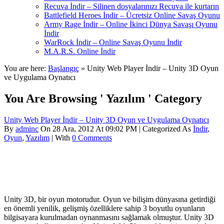
Recuva İndir – Silinen dosyalarınızı Recuva ile kurtarın
Battlefield Heroes İndir – Ücretsiz Online Savaş Oyunu
Army Rage İndir – Online İkinci Dünya Savaşı Oyunu
İndir
WarRock İndir – Online Savaş Oyunu İndir
M.A.R.S. Online İndir
You are here:
Başlangıç
» Unity Web Player İndir – Unity 3D Oyun
ve Uygulama Oynatıcı
You Are Browsing ' Yazılım ' Category
Unity Web Player İndir – Unity 3D Oyun ve Uygulama Oynatıcı
By
adminc
On 28 Ara, 2012 At 09:02 PM | Categorized As
İndir
,
Oyun
,
Yazılım
| With
0 Comments
Unity 3D, bir oyun motorudur. Oyun ve bilişim dünyasına getirdiği
en önemli yenilik, gelişmiş özelliklere sahip 3 boyutlu oyunların
bilgisayara kurulmadan oynanmasını sağlamak olmuştur. Unity 3D