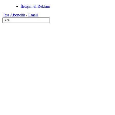
İletişim & Reklam
Rss Abonelik
/
Email