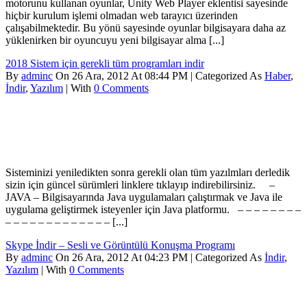
motorunu kullanan oyunlar, Unity Web Player eklentisi sayesinde
hiçbir kurulum işlemi olmadan web tarayıcı üzerinden
çalışabilmektedir. Bu yönü sayesinde oyunlar bilgisayara daha az
yüklenirken bir oyuncuyu yeni bilgisayar alma [...]
2018 Sistem için gerekli tüm programları indir
By
adminc
On 26 Ara, 2012 At 08:44 PM | Categorized As
Haber
,
İndir
,
Yazılım
| With
0 Comments
Sisteminizi yeniledikten sonra gerekli olan tüm yazılmları derledik
sizin için güncel sürümleri linklere tıklayıp indirebilirsiniz. –
JAVA – Bilgisayarında Java uygulamaları çalıştırmak ve Java ile
uygulama geliştirmek isteyenler için Java platformu. – – – – – – – –
– – – – – – – – – – – – – [...]
Skype İndir – Sesli ve Görüntülü Konuşma Programı
By
adminc
On 26 Ara, 2012 At 04:23 PM | Categorized As
İndir
,
Yazılım
| With
0 Comments