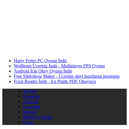
Harry Potter PC Oyunu İndir
Wolfteam Ücretsiz İndir - Multiplayer FPS Oyunu
Android İçin Okey Oyunu İndir
Free Slideshow Maker - Ücretsiz slayt hazırlama programı
Foxit Reader İndir - En Pratik PDF Okuyucu
Yazılım
Donanım
Android
Güvenlik
İnternet
Mobil ve Tablet
Oyun