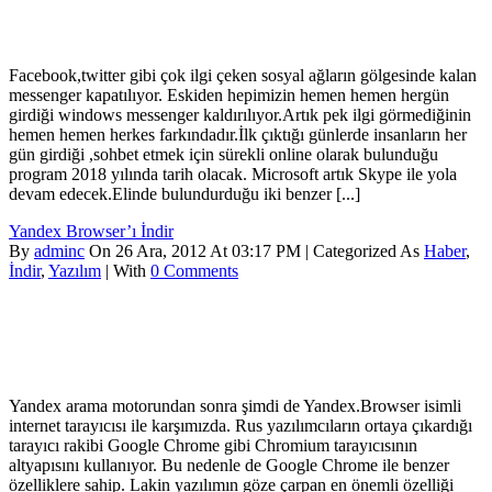
Facebook,twitter gibi çok ilgi çeken sosyal ağların gölgesinde kalan
messenger kapatılıyor. Eskiden hepimizin hemen hemen hergün
girdiği windows messenger kaldırılıyor.Artık pek ilgi görmediğinin
hemen hemen herkes farkındadır.İlk çıktığı günlerde insanların her
gün girdiği ,sohbet etmek için sürekli online olarak bulunduğu
program 2018 yılında tarih olacak. Microsoft artık Skype ile yola
devam edecek.Elinde bulundurduğu iki benzer [...]
Yandex Browser’ı İndir
By
adminc
On 26 Ara, 2012 At 03:17 PM | Categorized As
Haber
,
İndir
,
Yazılım
| With
0 Comments
Yandex arama motorundan sonra şimdi de Yandex.Browser isimli
internet tarayıcısı ile karşımızda. Rus yazılımcıların ortaya çıkardığı
tarayıcı rakibi Google Chrome gibi Chromium tarayıcısının
altyapısını kullanıyor. Bu nedenle de Google Chrome ile benzer
özelliklere sahip. Lakin yazılımın göze çarpan en önemli özelliği