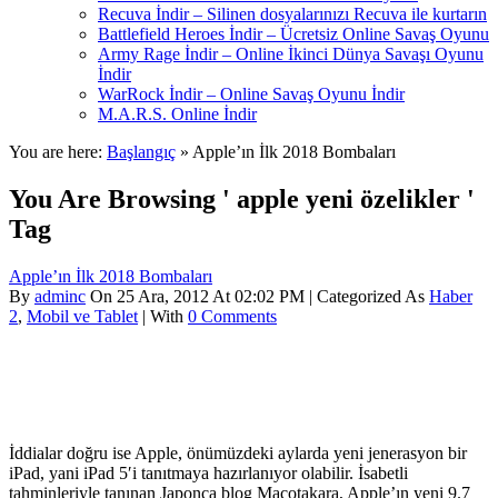
Recuva İndir – Silinen dosyalarınızı Recuva ile kurtarın
Battlefield Heroes İndir – Ücretsiz Online Savaş Oyunu
Army Rage İndir – Online İkinci Dünya Savaşı Oyunu
İndir
WarRock İndir – Online Savaş Oyunu İndir
M.A.R.S. Online İndir
You are here:
Başlangıç
» Apple’ın İlk 2018 Bombaları
You Are Browsing ' apple yeni özelikler '
Tag
Apple’ın İlk 2018 Bombaları
By
adminc
On 25 Ara, 2012 At 02:02 PM | Categorized As
Haber
2
,
Mobil ve Tablet
| With
0 Comments
İddialar doğru ise Apple, önümüzdeki aylarda yeni jenerasyon bir
iPad, yani iPad 5′i tanıtmaya hazırlanıyor olabilir. İsabetli
tahminleriyle tanınan Japonca blog Macotakara, Apple’ın yeni 9.7