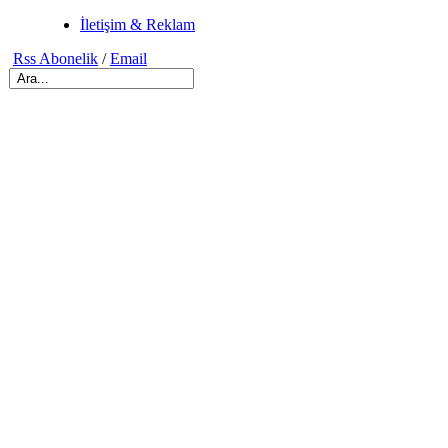
İletişim & Reklam
Rss Abonelik
/
Email