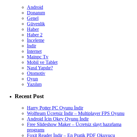
Android
Donanım
Genel
Güvenlik
Haber
Haber 2
İnceleme
İndir
İnternet
Mainpc Tv
Mobil ve Tablet
Nasıl Yapılır?
Otomotiv
Oyun
Yazılım
Recent Post
Harry Potter PC Oyunu İndir
Wolfteam Ücretsiz İndir – Multiplayer FPS Oyunu
Android İçin Okey Oyunu İndir
Free Slideshow Maker – Ücretsiz slayt hazırlama
programı
Foxit Reader İndir – En Pratik PDF Okuyucu