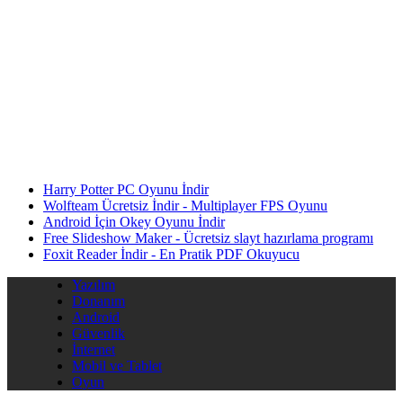
Harry Potter PC Oyunu İndir
Wolfteam Ücretsiz İndir - Multiplayer FPS Oyunu
Android İçin Okey Oyunu İndir
Free Slideshow Maker - Ücretsiz slayt hazırlama programı
Foxit Reader İndir - En Pratik PDF Okuyucu
Yazılım
Donanım
Android
Güvenlik
İnternet
Mobil ve Tablet
Oyun