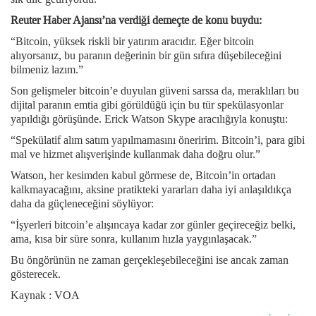
Reuter Haber Ajansı’na verdiği demeçte de konu buydu:
“Bitcoin, yüksek riskli bir yatırım aracıdır. Eğer bitcoin
alıyorsanız, bu paranın değerinin bir gün sıfıra düşebileceğini
bilmeniz lazım.”
Son gelişmeler bitcoin’e duyulan güveni sarssa da, meraklıları bu
dijital paranın emtia gibi görüldüğü için bu tür spekülasyonlar
yapıldığı görüşünde. Erick Watson Skype aracılığıyla konuştu:
“Spekülatif alım satım yapılmamasını öneririm. Bitcoin’i, para gibi
mal ve hizmet alışverişinde kullanmak daha doğru olur.”
Watson, her kesimden kabul görmese de, Bitcoin’in ortadan
kalkmayacağını, aksine pratikteki yararları daha iyi anlaşıldıkça
daha da güçleneceğini söylüyor:
“İşyerleri bitcoin’e alışıncaya kadar zor günler geçireceğiz belki,
ama, kısa bir süre sonra, kullanım hızla yaygınlaşacak.”
Bu öngörünün ne zaman gerçekleşebileceğini ise ancak zaman
gösterecek.
Kaynak : VOA