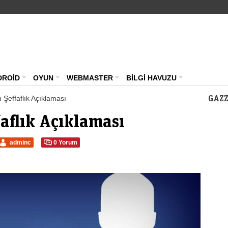
Teknoloji Haberleri – Güncel Webmaster Portalı – ma
DROİD
OYUN
WEBMASTER
BİLGİ HAVUZU
GAZZ
 Şeffaflık Açıklaması
aflık Açıklaması
adminc
0 Yorum