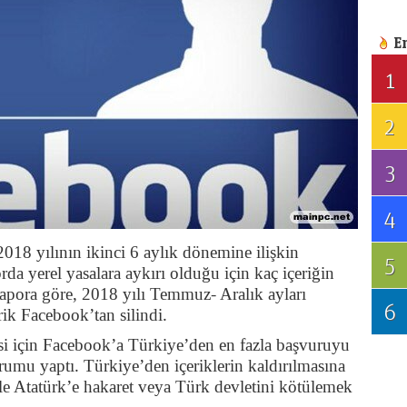
E
1
2
3
4
018 yılının ikinci 6 aylık dönemine ilişkin
5
rda yerel yasalara aykırı olduğu için kaç içeriğin
 Rapora göre, 2018 yılı Temmuz- Aralık ayları
6
ik Facebook’tan silindi.
si için Facebook’a Türkiye’den en fazla başvuruyu
urumu yaptı. Türkiye’den içeriklerin kaldırılmasına
kle Atatürk’e hakaret veya Türk devletini kötülemek