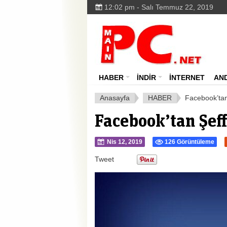
12:02 pm - Salı Temmuz 22, 2019
HABER
İNDİR
İNTERNET
AN
Anasayfa
HABER
Facebook’tan
Facebook’tan Şeff
Nis 12, 2019
126 Görüntüleme
Tweet