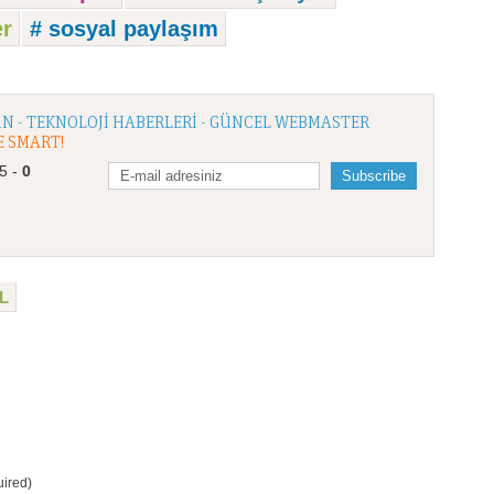
er
# sosyal paylaşım
N - TEKNOLOJI HABERLERI - GÜNCEL WEBMASTER
E SMART!
/5 -
0
L
ired)