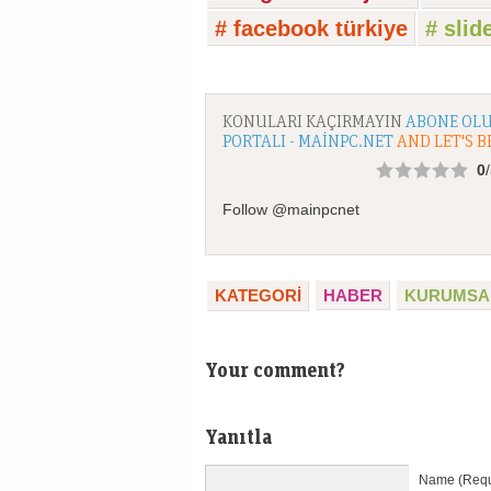
# facebook türkiye
# slid
KONULARI KAÇIRMAYIN
ABONE OLU
PORTALI - MAINPC.NET
AND LET'S B
0
Follow @mainpcnet
KATEGORI
HABER
KURUMSA
Your comment?
Yanıtla
Name (Requ