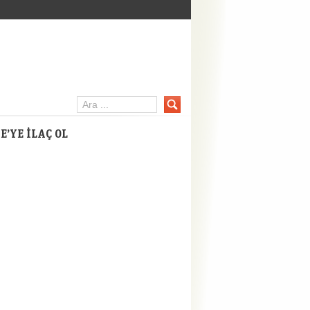
inpc.net
E’YE İLAÇ OL