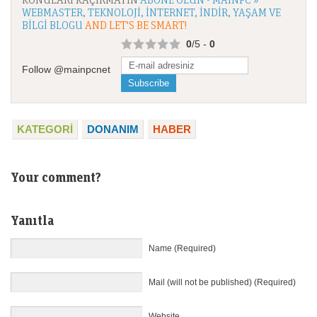
WEBMASTER, TEKNOLOJI, İNTERNET, İNDIR, YAŞAM VE
BILGI BLOGU
AND LET'S BE SMART!
0
/5 -
0
Follow @mainpcnet
KATEGORI
DONANIM
HABER
Your comment?
Yanıtla
Name (Required)
Mail (will not be published) (Required)
Website