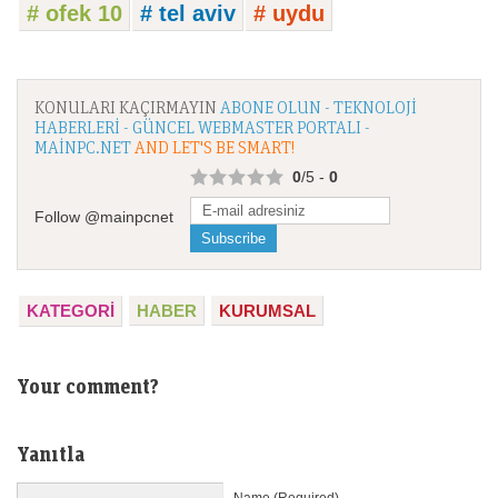
# ofek 10
# tel aviv
# uydu
KONULARI KAÇIRMAYIN
ABONE OLUN - TEKNOLOJI
HABERLERI - GÜNCEL WEBMASTER PORTALI -
MAINPC.NET
AND LET'S BE SMART!
0
/5 -
0
Follow @mainpcnet
KATEGORI
HABER
KURUMSAL
Your comment?
Yanıtla