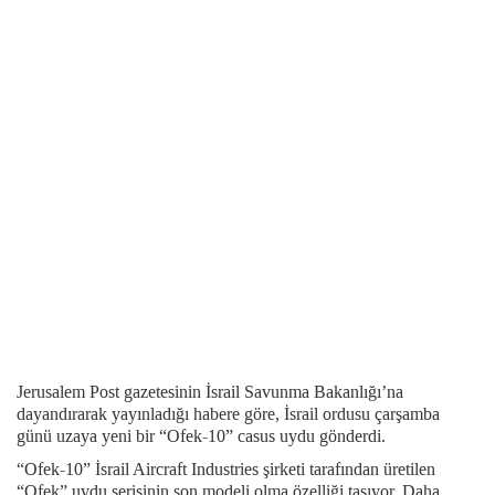
Jerusalem Post gazetesinin İsrail Savunma Bakanlığı’na
dayandırarak yayınladığı habere göre, İsrail ordusu çarşamba
günü uzaya yeni bir “Ofek-10” casus uydu gönderdi.
“Ofek-10” İsrail Aircraft Industries şirketi tarafından üretilen
“Ofek” uydu serisinin son modeli olma özelliği taşıyor. Daha