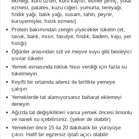
ekmeği, kuru üzüm, kuru kayısı, esmer pirinç, yulaf
ezmesi, patates, kuzu ciğeri, yumurta, tereyağı,
fındık yağı, balık yağı, susam, tahin, peynir,
kuruyemişler, fıstık ezmesi)
Protein bakımından zengin yiyecekler tüketin (et,
tavuk, balık, mısır, fasulye, fındık, badem, kaju, yer
fıstığı)
Öğünler arasından süt ve meyve suyu gibi besleyici
sıvılar tüketin
Yemek esnasında tokluk hissi verdiği için fazla su
tüketmeyin
Keyifli bir ortamda aileniz ile birlilkte yemeye
çalışın
Yemeklerde tat alamıyorsanız baharat eklemeyi
deneyin
Ağızda tat değişiklikleri varsa yemek öncesi limonlu
ve naneli su içebilirsiniz. (şeker de olabilir)
Yemekten önce 15 ila 20 dakikalık bir yürüyüşe
çıkın. Hafif bir egzersiz iştah açıcı olabilir