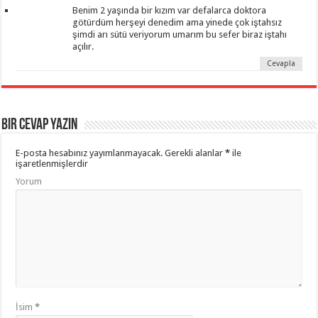
Benim 2 yaşında bir kızım var defalarca doktora
götürdüm herşeyi denedim ama yinede çok iştahsız
şimdi arı sütü veriyorum umarım bu sefer biraz iştahı
açılır.
Cevapla
Bir Cevap Yazın
E-posta hesabınız yayımlanmayacak.
Gerekli alanlar
*
ile
işaretlenmişlerdir
Yorum
İsim
*