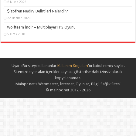
6 Nisan 2025
Şizofren Nedir? Belirtileri Nelerdir?
22 Haziran 2020
Wolfteam İndir – Multiplayer FPS Oyunu
5 Ocak 2018
Uyarı: Bu siteyi kullananlar
Kullanım Koşulları
'nı kabul etmiş sayılır.
Sitemizde yer alan içerikler kaynak gösterilse dahi izinsiz olarak
kopyalanamaz.
Mainpc.net » Webmaster, İnternet, Oyunlar, Bilgi, Sağlık Sitesi
© mainpc.net 2012 - 2026