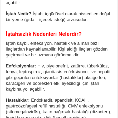
açabilir.
İştah Nedir?
İştah, içgüdüsel olarak hissedilen doğal
bir yeme (gıda – içecek isteği) arzusudur.
İştahsızlık Nedenleri Nelerdir?
İştah kaybı, enfeksiyon, hastalık ve alınan bazı
ilaçlardan kaynaklanabilir. Kişi aldığı ilaçları gözden
geçirmeli ve bir uzmana görünmelidir.
Enfeksiyonlar:
Hiv, piyelonefrit, zatürre, tüberküloz,
tenya, leptospiroz, giardiasis enfeksiyonu, ve hepatit
gibi geçirilen enfeksiyonlar (hastalıklar) akciğerleri,
karaciğeri ve böbrekleri etkileyebildiği için iştah
kaybına yol açabilir.
Hastalıklar:
Endokardit, apandisit, KOAH,
gastroözofageal reflü hastalığı, CMV enfeksiyonu
(sitomegalovirüs), kalın bağırsak hastalığı (dizanteri),
tiroid hormonu eksikliği (hypothyroidism),