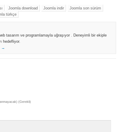
sı
Joomla download
Joomla indir
Joomla son sürüm
la türkçe
r web tasarım ve programlamayla uğraşıyor . Deneyimli bir ekiple
ı hedefliyor.
c →
lanmayacak) (Gerekli)