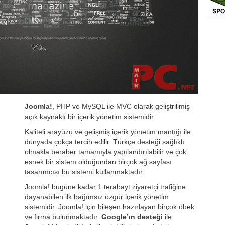
ve Tablet
aketler
ve Grafik
 Video
Joomla!
, PHP ve MySQL ile MVC olarak geliştrilimiş
açık kaynaklı bir içerik yönetim sistemidir.
Kaliteli arayüzü ve gelişmiş içerik yönetim mantığı ile
dünyada çokça tercih edilir. Türkçe desteği sağlıklı
olmakla beraber tamamıyla yapılandırılabilir ve çok
esnek bir sistem olduğundan birçok ağ sayfası
tasarımcısı bu sistemi kullanmaktadır.
Joomla! bugüne kadar 1 terabayt ziyaretçi trafiğine
dayanabilen ilk bağımsız özgür içerik yönetim
sistemidir. Joomla! için bileşen hazırlayan birçok öbek
ve firma bulunmaktadır.
Google’ın desteği
ile