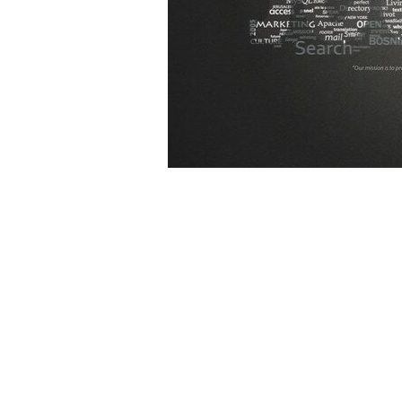
Mobil 
Özel P
Resim 
Ses ve