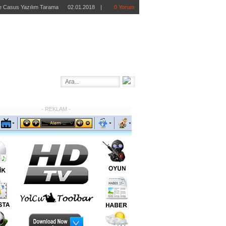
 ve Casus Yazılım Tarama
02.01.2018
|
0 Yorum
retsiz Antivirüs Programı
02.01.2018
|
0 Yorum
Ücretsiz MMORPG Oyunu
01.22.2018
|
0 Yorum
ndir – Online FPS Oyunu
01.17.2018
|
0 Yorum
REE AVG Mobilation İndir
12.27.2012
|
0 Yorum
- REKLAM -
STER
BİLGİ BANKASI
OTOMOTİV