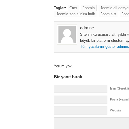
Taglar:
Cms
Joomla
Joomla dil dosya
Joomla son sürüm indir
Joomla tr
Joom
adminc
Sitenin kurucusu , altı yıldı
büyük bir platform uluşturmay
Tüm yazılarını göster admin
Yorum yok.
Bir yanıt bırak
İsim (Gerekli)
Posta (yayın
Website