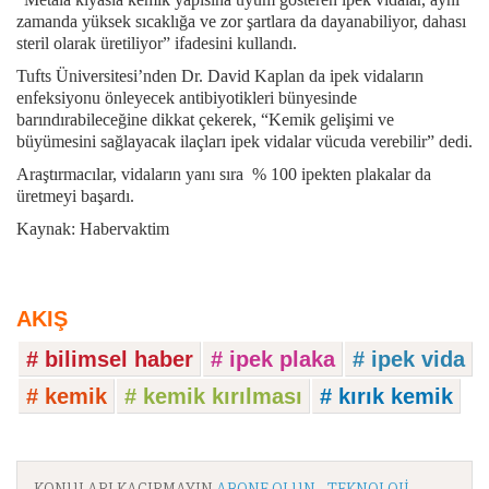
zamanda yüksek sıcaklığa ve zor şartlara da dayanabiliyor, dahası
steril olarak üretiliyor” ifadesini kullandı.
Tufts Üniversitesi’nden Dr. David Kaplan da ipek vidaların
enfeksiyonu önleyecek antibiyotikleri bünyesinde
barındırabileceğine dikkat çekerek, “Kemik gelişimi ve
büyümesini sağlayacak ilaçları ipek vidalar vücuda verebilir” dedi.
Araştırmacılar, vidaların yanı sıra % 100 ipekten plakalar da
üretmeyi başardı.
Kaynak: Habervaktim
AKIŞ
# bilimsel haber
# ipek plaka
# ipek vida
# kemik
# kemik kırılması
# kırık kemik
KONULARI KAÇIRMAYIN
ABONE OLUN - TEKNOLOJI