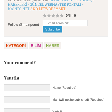
HABERLERI - GÜNCEL WEBMASTER PORTALI -
MAINPC.NET
AND LET'S BE SMART!
0
/5 -
0
Follow @mainpcnet
KATEGORI
BILIM
HABER
Your comment?
Yanıtla
Name (Required)
Mail (will not be published) (Required)
Website