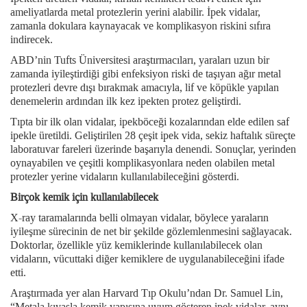
ameliyatlarda metal protezlerin yerini alabilir. İpek vidalar,
zamanla dokulara kaynayacak ve komplikasyon riskini sıfıra
indirecek.
ABD’nin Tufts Üniversitesi araştırmacıları, yaraları uzun bir
zamanda iyileştirdiği gibi enfeksiyon riski de taşıyan ağır metal
protezleri devre dışı bırakmak amacıyla, lif ve köpükle yapılan
denemelerin ardından ilk kez ipekten protez geliştirdi.
Tıpta bir ilk olan vidalar, ipekböceği kozalarından elde edilen saf
ipekle üretildi. Geliştirilen 28 çeşit ipek vida, sekiz haftalık süreçte
laboratuvar fareleri üzerinde başarıyla denendi. Sonuçlar, yerinden
oynayabilen ve çeşitli komplikasyonlara neden olabilen metal
protezler yerine vidaların kullanılabileceğini gösterdi.
Birçok kemik için kullanılabilecek
X-ray taramalarında belli olmayan vidalar, böylece yaraların
iyileşme sürecinin de net bir şekilde gözlemlenmesini sağlayacak.
Doktorlar, özellikle yüz kemiklerinde kullanılabilecek olan
vidaların, vücuttaki diğer kemiklere de uygulanabileceğini ifade
etti.
Araştırmada yer alan Harvard Tıp Okulu’ndan Dr. Samuel Lin,
“Metala kıyasla kemik yapısına uyum gösteren ipek vidalar, aynı