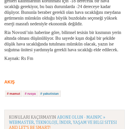
genleri kalıntılarının korunması için -18 derecelik bir hava
sıcaklığı gerekiyor, bu bazı durumlarda -24 dereceye kadar
düşüyor. Bununla beraber gerekli olan hava sıcaklığını meydana
getirmenin mümkün olduğu büyük buzdolabı seçeneği yüksek
enerji masrafı nedeniyle ekonomik değildir.
Ria Novosti’nin haberine göre, bilimsel tesisin bir kısmının yerin
altında olması düşünülüyor. Bu sayede kışın doğal bir şekilde
düşük hava sıcaklığında tutulması mümkün olacak, yazın ise
soğutma ünitesi yardımıyla gerekli hava sıcaklığı elde edilecek.
Kaynak: Rs Fm
AKIŞ
# mamut
# rusya
# yakutistan
KONULARI KAÇIRMAYIN
ABONE OLUN - MAINPC »
WEBMASTER, TEKNOLOJI, İNDIR, YAŞAM VE BILGI SITESI
AND LET'S BE SMART!