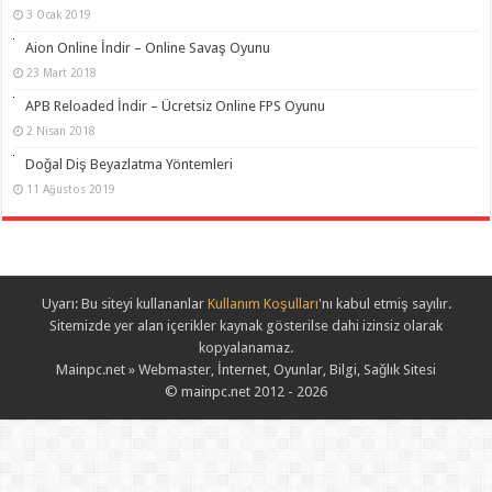
3 Ocak 2019
Aion Online İndir – Online Savaş Oyunu
23 Mart 2018
APB Reloaded İndir – Ücretsiz Online FPS Oyunu
2 Nisan 2018
Doğal Diş Beyazlatma Yöntemleri
11 Ağustos 2019
Uyarı: Bu siteyi kullananlar
Kullanım Koşulları
'nı kabul etmiş sayılır.
Sitemizde yer alan içerikler kaynak gösterilse dahi izinsiz olarak
kopyalanamaz.
Mainpc.net » Webmaster, İnternet, Oyunlar, Bilgi, Sağlık Sitesi
© mainpc.net 2012 - 2026