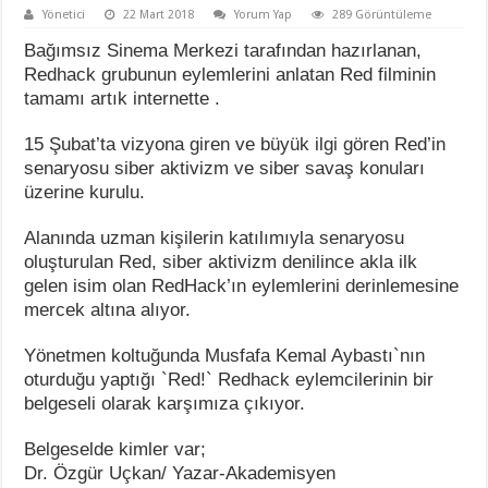
Yönetici
22 Mart 2018
Yorum Yap
289 Görüntüleme
Bağımsız Sinema Merkezi tarafından hazırlanan,
Redhack grubunun eylemlerini anlatan Red filminin
tamamı artık internette .
15 Şubat’ta vizyona giren ve büyük ilgi gören Red’in
senaryosu siber aktivizm ve siber savaş konuları
üzerine kurulu.
Alanında uzman kişilerin katılımıyla senaryosu
oluşturulan Red, siber aktivizm denilince akla ilk
gelen isim olan RedHack’ın eylemlerini derinlemesine
mercek altına alıyor.
Yönetmen koltuğunda Musfafa Kemal Aybastı`nın
oturduğu yaptığı `Red!` Redhack eylemcilerinin bir
belgeseli olarak karşımıza çıkıyor.
Belgeselde kimler var;
Dr. Özgür Uçkan/ Yazar-Akademisyen