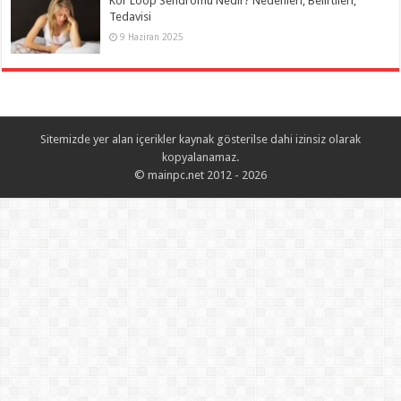
Kör Loop Sendromu Nedir? Nedenleri, Belirtileri,
Tedavisi
9 Haziran 2025
Sitemizde yer alan içerikler kaynak gösterilse dahi izinsiz olarak
kopyalanamaz.
© mainpc.net 2012 - 2026