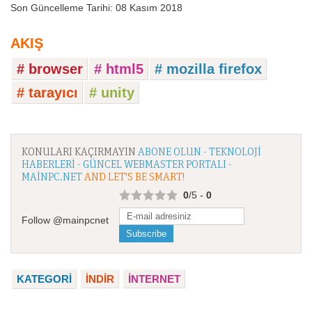
Son Güncelleme Tarihi: 08 Kasım 2018
AKIŞ
# browser
# html5
# mozilla firefox
# tarayıcı
# unity
KONULARI KAÇIRMAYIN
ABONE OLUN - TEKNOLOJI
HABERLERI - GÜNCEL WEBMASTER PORTALI -
MAINPC.NET
AND LET'S BE SMART!
0
/5 -
0
Follow @mainpcnet
KATEGORI
İNDİR
İNTERNET