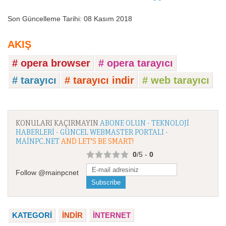
Son Güncelleme Tarihi: 08 Kasım 2018
AKIŞ
# opera browser
# opera tarayıcı
# tarayıcı
# tarayıcı indir
# web tarayıcı
KONULARI KAÇIRMAYIN
ABONE OLUN - TEKNOLOJI
HABERLERI - GÜNCEL WEBMASTER PORTALI -
MAINPC.NET
AND LET'S BE SMART!
0
/5 -
0
Follow @mainpcnet
KATEGORI
İNDİR
İNTERNET