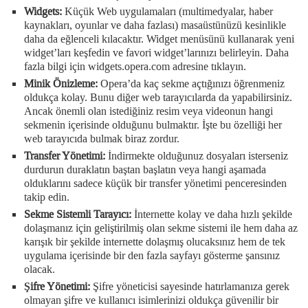
Widgets:
Küçük Web uygulamaları (multimedyalar, haber
kaynakları, oyunlar ve daha fazlası) masaüstünüzü kesinlikle
daha da eğlenceli kılacaktır. Widget menüsünü kullanarak yeni
widget’ları keşfedin ve favori widget’larınızı belirleyin. Daha
fazla bilgi için widgets.opera.com adresine tıklayın.
Minik Önizleme:
Opera’da kaç sekme açtığınızı öğrenmeniz
oldukça kolay. Bunu diğer web tarayıcılarda da yapabilirsiniz.
Ancak önemli olan istediğiniz resim veya videonun hangi
sekmenin içerisinde olduğunu bulmaktır. İşte bu özelliği her
web tarayıcıda bulmak biraz zordur.
Transfer Yönetimi:
İndirmekte olduğunuz dosyaları isterseniz
durdurun duraklatın baştan başlatın veya hangi aşamada
olduklarını sadece küçük bir transfer yönetimi penceresinden
takip edin.
Sekme Sistemli Tarayıcı:
İnternette kolay ve daha hızlı şekilde
dolaşmanız için geliştirilmiş olan sekme sistemi ile hem daha az
karışık bir şekilde internette dolaşmış olucaksınız hem de tek
uygulama içerisinde bir den fazla sayfayı gösterme şansınız
olacak.
Şifre Yönetimi:
Şifre yöneticisi sayesinde hatırlamanıza gerek
olmayan şifre ve kullanıcı isimlerinizi oldukça güvenilir bir