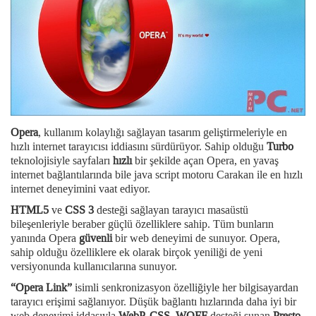
Opera
, kullanım kolaylığı sağlayan tasarım geliştirmeleriyle en
hızlı internet tarayıcısı iddiasını sürdürüyor. Sahip olduğu
Turbo
teknolojisiyle sayfaları
hızlı
bir şekilde açan Opera, en yavaş
internet bağlantılarında bile java script motoru Carakan ile en hızlı
internet deneyimini vaat ediyor.
HTML5
ve
CSS 3
desteği sağlayan tarayıcı masaüstü
bileşenleriyle beraber güçlü özelliklere sahip. Tüm bunların
yanında Opera
güvenli
bir web deneyimi de sunuyor. Opera,
sahip olduğu özelliklere ek olarak birçok yeniliği de yeni
versiyonunda kullanıcılarına sunuyor.
“Opera Link”
isimli senkronizasyon özelliğiyle her bilgisayardan
tarayıcı erişimi sağlanıyor. Düşük bağlantı hızlarında daha iyi bir
web deneyimi iddasıyla
WebP, CSS, WOFF
desteği sunan
Presto