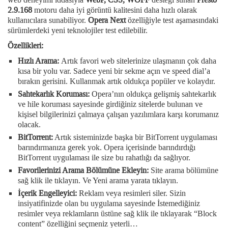
2.9.168
motoru daha iyi görüntü kalitesini daha hızlı olarak
kullanıcılara sunabiliyor.
Opera Next
özelliğiyle test aşamasındaki
sürümlerdeki yeni teknolojiler test edilebilir.
Özellikleri:
Hızlı Arama:
Artık favori web sitelerinize ulaşmanın çok daha
kısa bir yolu var. Sadece yeni bir sekme açın ve speed dial’a
bırakın gerisini. Kullanmak artık oldukça popüler ve kolaydır.
Sahtekarlık Koruması:
Opera’nın oldukça gelişmiş sahtekarlık
ve hile koruması sayesinde girdiğiniz sitelerde bulunan ve
kişisel bilgilerinizi çalmaya çalışan yazılımlara karşı korumanız
olacak.
BitTorrent:
Artık sisteminizde başka bir BitTorrent uygulaması
barındırmanıza gerek yok. Opera içerisinde barındırdığı
BitTorrent uygulaması ile size bu rahatlığı da sağlıyor.
Favorilerinizi Arama Bölümüne Ekleyin:
Site arama bölümüne
sağ klik ile tıklayın. Ve Yeni arama yarata tıklayın.
İçerik Engelleyici:
Reklam veya resimleri siler. Sizin
insiyatifinizde olan bu uygulama sayesinde İstemediğiniz
resimler veya reklamların üstüne sağ klik ile tıklayarak “Block
content” özelliğini seçmeniz yeterli…