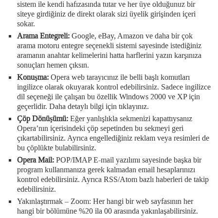
sistem ile kendi hafızasında tutar ve her üye olduğunuz bir
siteye girdiğiniz de direkt olarak sizi üyelik girişinden içeri
sokar.
Arama Entegreli:
Google, eBay, Amazon ve daha bir çok
arama motoru entegre seçenekli sistemi sayesinde istediğiniz
aramanın anahtar kelimelerini hatta harflerini yazın karşınıza
sonuçları hemen çıksın.
Konuşma:
Opera web tarayıcınız ile belli başlı komutları
ingilizce olarak okuyarak kontrol edebilirsiniz. Sadece ingilizce
dil seçeneği ile çalışan bu özellik Windows 2000 ve XP için
geçerlidir. Daha detaylı bilgi için tıklayınız.
Çöp Dönüşümü:
Eğer yanlışlıkla sekmenizi kapattıysanız
Opera’nın içerisindeki çöp sepetinden bu sekmeyi geri
çıkartabilirsiniz. Ayrıca engellediğiniz reklam veya resimleri de
bu çöplükte bulabilirsiniz.
Opera Mail:
POP/IMAP E-mail yazılımı sayesinde başka bir
program kullanmanıza gerek kalmadan email hesaplarınızı
kontrol edebilirsiniz. Ayrıca RSS/Atom bazlı haberleri de takip
edebilirsiniz.
Yakınlaştırmak – Zoom: Her hangi bir web sayfasının her
hangi bir bölümüne %20 ila 00 arasında yakınlaşabilirsiniz.