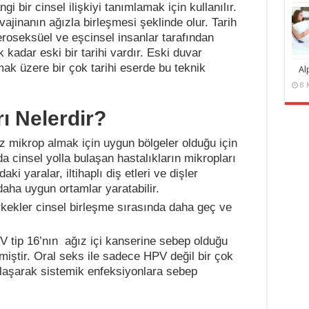
i bir cinsel ilişkiyi tanımlamak için kullanılır.
ajinanın ağızla birleşmesi şeklinde olur. Tarih
oseksüel ve eşcinsel insanlar tarafından
 kadar eski bir tarihi vardır. Eski duvar
ak üzere bir çok tarihi eserde bu teknik
Al
8 
ı Nelerdir?
 mikrop almak için uygun bölgeler olduğu için
da cinsel yolla bulaşan hastalıkların mikropları
aki yaralar, iltihaplı diş etleri ve dişler
aha uygun ortamlar yaratabilir.
rkekler cinsel birleşme sırasında daha geç ve
PV tip 16’nın ağız içi kanserine sebep olduğu
ilmiştir. Oral seks ile sadece HPV değil bir çok
bulaşarak sistemik enfeksiyonlara sebep