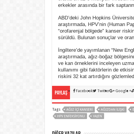
erkekler arasında bir fark saptan
ABD’deki John Hopkins Üniversites
araştırmada, HPV’nin (Human Papil
“orofarenjal bölgede” kanser riskin
sürüldü. Bulunan sonuçlar ve oranl
İngiltere’de yayımlanan “New Engl
araştırmada, ağız-boğaz bölgesind
ve kan örneklerini inceleyen uzmanl
kullanımı gibi faktörlerin de etkis
riskini 32 kat artırdığını gözlemledi
Facebook
Twitter
Google +
Paylaş
Tags
AĞIZ IÇI KANSERI
AĞIZDAN ILIŞKI
HPV ENFEKSIYONU
VAJEN