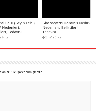
al Palsi (Beyin Felci)
Blastocystis Hominis Nedir?
? Nedenleri,
Nedenleri, Belirtileri,
ileri, Tedavisi
Tedavisi
ta önce
2 hafta önce
alanlar
*
ile işaretlenmişlerdir