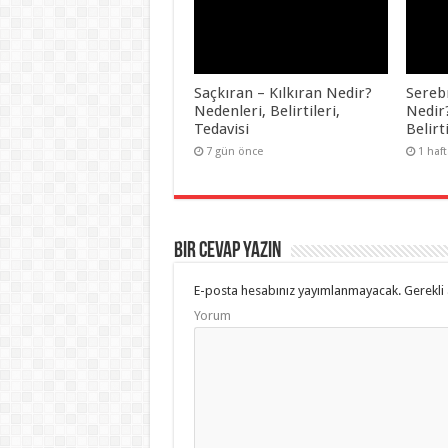
Saçkıran – Kılkıran Nedir?
Serebr
Nedenleri, Belirtileri,
Nedir
Tedavisi
Belirt
7 gün önce
1 haf
Bir Cevap Yazın
E-posta hesabınız yayımlanmayacak.
Gerekli 
Yorum