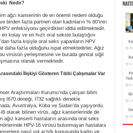
iski Nedir?
RASTG
im ağzı kanserinin de en önemli nedeni olduğu
ve birden fazla partneri olan kadınların % 80’inin
HPV enfeksiyonu geçirdikleri iddia edilmektedir.
en kolay ve en hızlı oral seksle bulaştığını
’dan fazla kişiyle oral seks yapanların HPV
Ka
t daha fazla olduğunu ispat etmektedirler. Ağız
30
bu virüsün yerleşmesine ve burada genital siğil
Ba
luşmasına olanak vermektedir.
4 
Ko
rasındaki İlişkiyi Gösteren Tıbbi Çalışmalar Var
Teda
8 
nser Araştırmaları Kurumu’nda çalışan bilim
Eb
ş l670 deneği, l732 sağlıklı denekle
5 
anada, Avustralya, Küba ve Sudan’da yaşıyordu.
De
6 olarak bilinen virüs, ağız kanserlerinde de
18
an ağız kanserli hastaların arasında oral seks
tümörlerinde HPV-16 virüsü bulunmayan hastalara
anserlere nasıl yol açtığı konusunda kadın ve