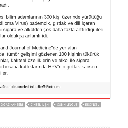
madı.
i bilim adamlarının 300 kişi üzerinde yürüttüğü
loma Virus) bademcik, gırtlak ve dili içeren
i sigara ve alkolden çok daha fazla arttırdığı ileri
ar oldukça anlamlı idi.
and Journal of Medicine”de yer alan
e tümör gelişimi gözlenen 100 kişinin tükürük
ar, kalıtsal özelliklerin ve alkol ile sigara
ini hesaba kattıklarında HPV’nin gırtlak kanseri
ler.
Stumbleupon
LinkedIn
Pinterest
BOĞAZ KANSERI
CINSEL ILIŞKI
CUNNILINGUS
EŞCINSEL