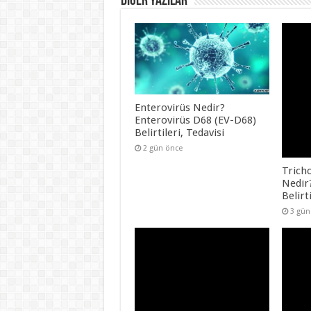
DİĞER YAZILAR
Enterovirüs Nedir?
Enterovirüs D68 (EV-D68)
Belirtileri, Tedavisi
2 gün önce
Trich
Nedir
Belirt
3 gün