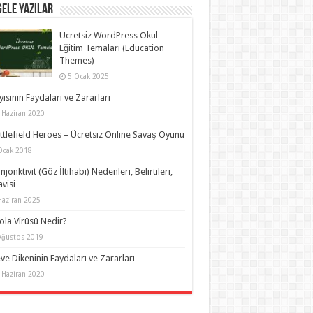
ELE YAZILAR
Ücretsiz WordPress Okul –
Eğitim Temaları (Education
Themes)
5 Ocak 2025
yısının Faydaları ve Zararları
 Haziran 2020
ttlefield Heroes – Ücretsiz Online Savaş Oyunu
Ocak 2018
njonktivit (Göz İltihabı) Nedenleri, Belirtileri,
visi
Haziran 2025
ola Virüsü Nedir?
Ağustos 2019
ve Dikeninin Faydaları ve Zararları
 Haziran 2020