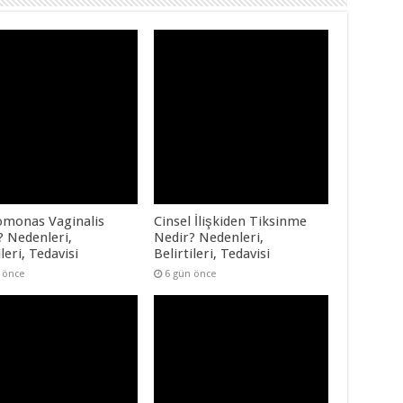
omonas Vaginalis
Cinsel İlişkiden Tiksinme
? Nedenleri,
Nedir? Nedenleri,
ileri, Tedavisi
Belirtileri, Tedavisi
 önce
6 gün önce