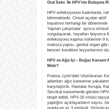
Oral Seks İle HPV’nin Bulaşma R
HPV enfeksiyonun kadınlarda, rah
bilinmektedir. Cinsel açıdan aktif 
hayatının herhangi bir döneminde 
Yapılan çalışmalar ayrıca virüsün 
vurgulayarak, hayatları boyunca 6
enfeksiyonu kapma risklerinin 9 ka
mukoza yapısı, genital organ gibi 
benzeri kondilom lezyonlarının o
HPV ve Ağız İçi – Boğaz Kanseri A
Mıdır?
Fransa, Lyon’daki Uluslararası Ka
adamları ağız kanserine yakalanmı
karşılaştırdı. Hastalar Avrupa, K
Servikal kanserlerde görülen HPV-l
tespit edildi. HPV-16 virüsü taşıy
yaptığını açıklayanların sayısı, 
oranla en az 3 misliydi. Virüsün k