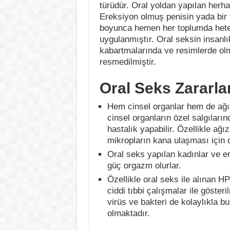
türüdür. Oral yoldan yapılan herhang
Ereksiyon olmuş penisin yada bir v
boyunca hemen her toplumda heter
uygulanmıştır. Oral seksin insanlık
kabartmalarında ve resimlerde olm
resmedilmiştir.
Oral Seks Zararlar
Hem cinsel organlar hem de ağız
cinsel organların özel salgıların
hastalık yapabilir. Özellikle ağızd
mikropların kana ulaşması için d
Oral seks yapılan kadınlar ve e
güç orgazm olurlar.
Özellikle oral seks ile alınan H
ciddi tıbbi çalışmalar ile göster
virüs ve bakteri de kolaylıkla 
olmaktadır.