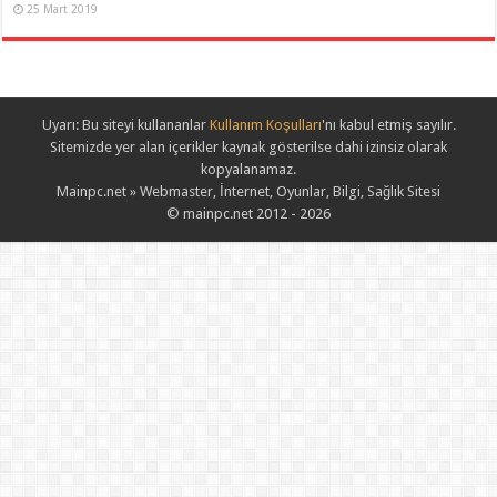
25 Mart 2019
Uyarı: Bu siteyi kullananlar
Kullanım Koşulları
'nı kabul etmiş sayılır.
Sitemizde yer alan içerikler kaynak gösterilse dahi izinsiz olarak
kopyalanamaz.
Mainpc.net » Webmaster, İnternet, Oyunlar, Bilgi, Sağlık Sitesi
© mainpc.net 2012 - 2026