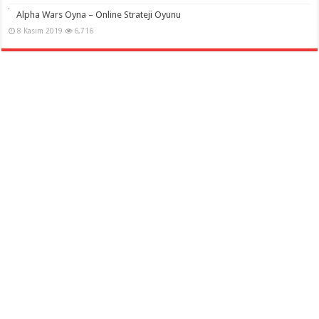
Alpha Wars Oyna – Online Strateji Oyunu
8 Kasım 2019
6,716