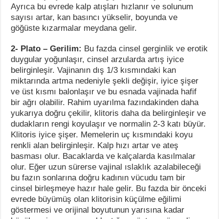
Ayrıca bu evrede kalp atışları hızlanır ve solunum
sayısı artar, kan basıncı yükselir, boyunda ve
göğüste kızarmalar meydana gelir.
2- Plato – Gerilim:
Bu fazda cinsel gerginlik ve erotik
duygular yoğunlaşır, cinsel arzularda artış iyice
belirginleşir. Vajinanın dış 1/3 kısmındaki kan
miktarında artma nedeniyle şekli değişir, iyice şişer
ve üst kısmı balonlaşır ve bu esnada vajinada hafif
bir ağrı olabilir. Rahim uyarılma fazındakinden daha
yukarıya doğru çekilir, klitoris daha da belirginleşir ve
dudakların rengi koyulaşır ve normalin 2-3 katı büyür.
Klitoris iyice şişer. Memelerin uç kısmındaki koyu
renkli alan belirginleşir. Kalp hızı artar ve ateş
basması olur. Bacaklarda ve kalçalarda kasılmalar
olur. Eğer uzun sürerse vajinal ıslaklık azalabileceği
bu fazın sonlarına doğru kadının vücudu tam bir
cinsel birleşmeye hazır hale gelir. Bu fazda bir önceki
evrede büyümüş olan klitorisin küçülme eğilimi
göstermesi ve orijinal boyutunun yarısına kadar