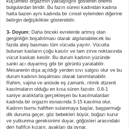
küçülmesi orgazmın yaklaştığını gösteren önemli
bulgulardan biridir. Bu fazın süresi kadından kadına
hatta bazen aynı kadında bir cinsel eylemden diğerine
belirgin değişiklikler gösterebilir.
3- Doyum:
Daha önceki evrelerde artmış olan
gerginliğin boşaltılması olarak algılanabilecek bu
fazda ateş basması tüm vücuda yayılır. Vücutta
bulunan kasların çoğu kasılır ve tam zirve noktasında
vücut kaskatı kesilir. Bu durum kadının yüzünde
sanki acı duyarmış gibi bir görüntü yaratabilir.
Mesanenin dışa açıldığı yerden sıvı salgısı olur ve bu
durum kadının boşalması olarak tanımlanabilir.
Rahim, vajina ve anüsde eş zamanlı, ritmik düzenli
kasılmaların olduğu en kısa süren fazıdır. 0.8-1
saniye aralıklarla gerçekleşen bu kasılmalardan
kadında bir orgazm esnasında 3-15 kasılma olur.
Kadının burnu hafiften sulanmaya başlar, başparmağı
dik duruma geçer, göz bebekleri büyür, boğazı kurur
ve yutkunma gereksinimi duyar, göğüsleri arasındaki
deri hafifce kızarır, ayakları da oynar.