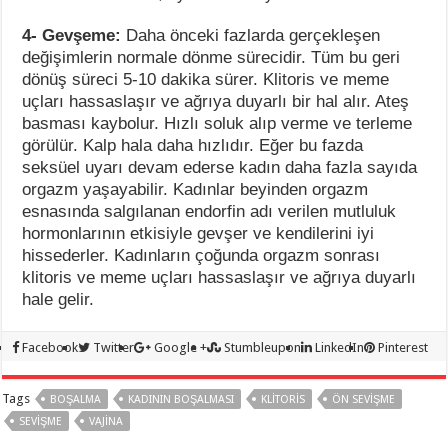
4- Gevşeme:
Daha önceki fazlarda gerçekleşen
değişimlerin normale dönme sürecidir. Tüm bu geri
dönüş süreci 5-10 dakika sürer. Klitoris ve meme
uçları hassaslaşır ve ağrıya duyarlı bir hal alır. Ateş
basması kaybolur. Hızlı soluk alıp verme ve terleme
görülür. Kalp hala daha hızlıdır. Eğer bu fazda
seksüel uyarı devam ederse kadın daha fazla sayıda
orgazm yaşayabilir. Kadınlar beyinden orgazm
esnasında salgılanan endorfin adı verilen mutluluk
hormonlarının etkisiyle gevşer ve kendilerini iyi
hissederler. Kadınların çoğunda orgazm sonrası
klitoris ve meme uçları hassaslaşır ve ağrıya duyarlı
hale gelir.
Facebook
Twitter
Google +
Stumbleupon
LinkedIn
Pinterest
Tags
BOŞALMA
KADININ BOŞALMASI
KLITORIS
ÖN SEVIŞME
SEVIŞME
VAJINA