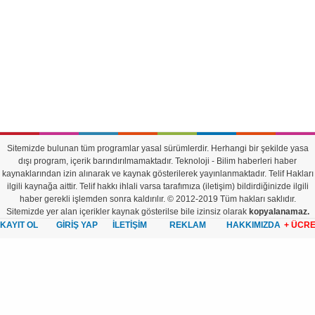
Sitemizde bulunan tüm programlar yasal sürümlerdir. Herhangi bir şekilde yasa
dışı program, içerik barındırılmamaktadır. Teknoloji - Bilim haberleri haber
kaynaklarından izin alınarak ve kaynak gösterilerek yayınlanmaktadır. Telif Hakları
ilgili kaynağa aittir. Telif hakkı ihlali varsa tarafımıza (iletişim) bildirdiğinizde ilgili
haber gerekli işlemden sonra kaldırılır. © 2012-2019 Tüm hakları saklıdır.
Sitemizde yer alan içerikler kaynak gösterilse bile izinsiz olarak
kopyalanamaz.
KAYIT OL
GİRİŞ YAP
İLETİŞİM
REKLAM
HAKKIMIZDA
+ ÜCR