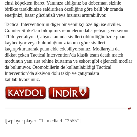
cinsi köpekten ibaret. Yanınıza aldığınız bu doberman sizinle
birlikte tarakibinize saldırırken özelliğine göre belli bir oranda
enerjinizi, hasar gücünüzü veya hızınızı arttırabiliyor.
Tactical Intervention’ın diğer bir yenilikçi özelliği ise siviller.
Counter Strike’tan bildiğimiz rehinelerin daha gelişmiş versiyonu
TI’de yer alıyor. Çatışma anında sivilleri öldürdüğünüzde puan
kaybediyor veya bulunduğunuz takıma göre sivilleri
kaçırıp/kurtararak puan elde edebiliyorsunuz. Modlarıyla da
dikkat çeken Tactical Intervention’da klasik team death match
modunun yanı sıra rehine kurtarma ve eskort gibi eğlenceli modlar
da bulunuyor. Otomobillerin de kullanılabildiği Tactical
Intervention’da aksiyon dolu takip ve çatışmalara
katılabiliyorsunuz.
[jwplayer player="1" mediaid="2555"]