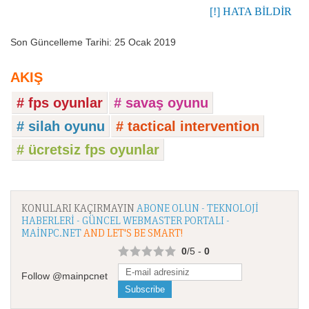
[!] HATA BİLDİR
Son Güncelleme Tarihi: 25 Ocak 2019
AKIŞ
# fps oyunlar
# savaş oyunu
# silah oyunu
# tactical intervention
# ücretsiz fps oyunlar
KONULARI KAÇIRMAYIN
ABONE OLUN - TEKNOLOJI
HABERLERI - GÜNCEL WEBMASTER PORTALI -
MAINPC.NET
AND LET'S BE SMART!
0
/5 -
0
Follow @mainpcnet