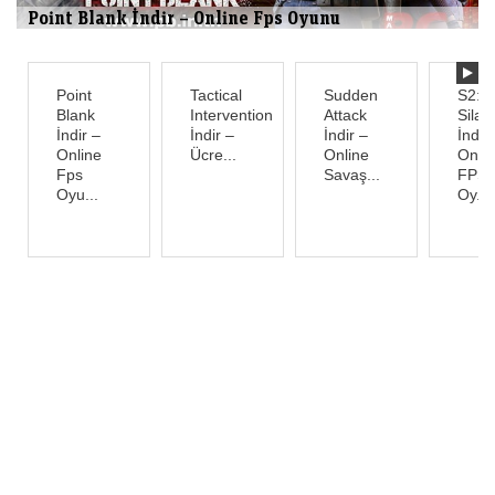
Point Blank İndir – Online Fps Oyunu
Point
Tactical
Sudden
S2:S
Blank
Intervention
Attack
Silah
İndir –
İndir –
İndir –
İndir
Online
Ücre...
Online
Onli
Fps
Savaş...
FPS
Oyu...
Oy...