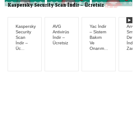
Kaspersky Security Scan İndir – Ücretsiz
Kaspersky
AVG
Yac İndir
Anvi
Security
Antivirüs
– Sistem
Smar
Scan
İndir –
Bakım
Defe
İndir –
Ücretsiz
Ve
İndir
Üc...
Onarım...
Zararl