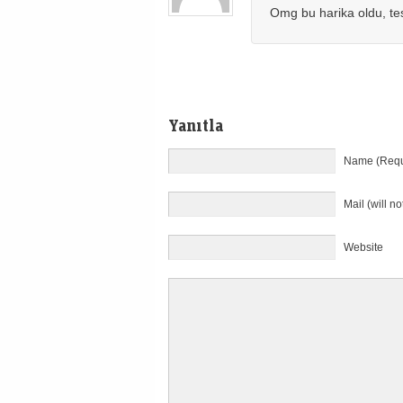
Omg bu harika oldu, te
Yanıtla
Name (Requ
Mail (will n
Website