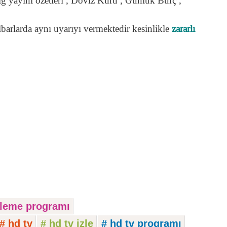
Lig yayını özetleri , Döviz Kuru , Günlük Burç ,
lbarlarda aynı uyarıyı vermektedir kesinlikle
zararlı
izleme programı
# hd tv
# hd tv izle
# hd tv programı