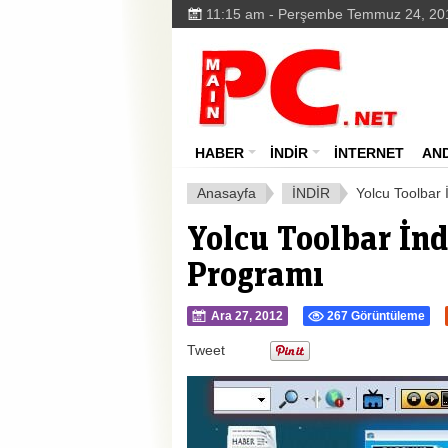
11:15 am - Perşembe Temmuz 24, 20
HABER
İNDİR
İNTERNET
AN
Anasayfa
İNDİR
Yolcu Toolbar 
Yolcu Toolbar İnd
Programı
Ara 27, 2012
267 Görüntüleme
Tweet