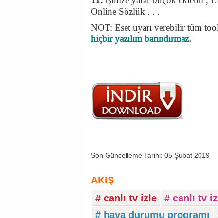
11:
İşinize yarar birçok eklenti , 
Online Sözlük . . .
NOT: Eset uyarı verebilir tüm too
hiçbir yazılım barındırmaz.
Son Güncelleme Tarihi: 05 Şubat 2019
AKIŞ
# canlı tv izle
# canlı tv 
# hava durumu programı