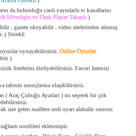
(
Arama Özelikli
)
arın da bulunduğu canlı yayınlarla tv kanallarını
ft Silverlight ve Flash Player Tabanlı
)
lir , gazete okuyabilir , video sitelerinden alınmış
z. ( Sürekli
 oyunlar oynayabilirsiniz.
Online Oyunlar
ktir )
zik listelerini dinliyebilirsiniz. Favori listenizi
 tahmin sonuçlarına ulaşabilirsiniz.
 ( Araç Çubuğu Ayarları ) ını seçerek bir çok
ebilirsiniz.
rak size gelen maillere sesli uyarı alabailir oturum
ağlantı modüleri eklenmiştir.