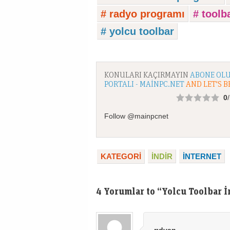
# radyo programı
# toolb
# yolcu toolbar
KONULARI KAÇIRMAYIN
ABONE OLU
PORTALI - MAINPC.NET
AND LET'S B
0
Follow @mainpcnet
KATEGORI
İNDİR
İNTERNET
4 Yorumlar to “Yolcu Toolbar İ