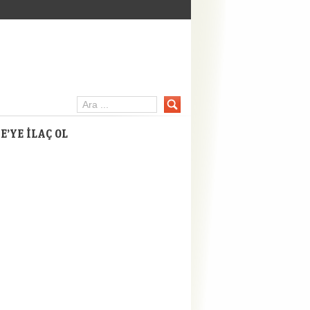
inpc.net
E’YE İLAÇ OL