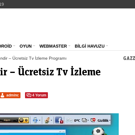
19
Teknoloji Haberleri – Güncel Webmaster Portalı – ma
DROİD
OYUN
WEBMASTER
BİLGİ HAVUZU
GAZZ
İndir – Ücretsiz Tv İzleme Programı
ir – Ücretsiz Tv İzleme
adminc
4 Yorum