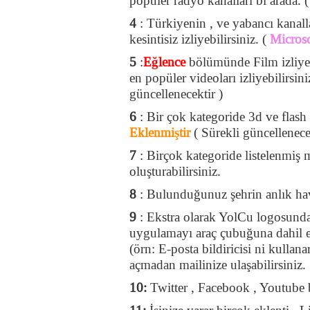
popüler radyo kanalları bi arada. 
4
: Türkiyenin , ve yabancı kanall
kesintisiz izliyebilirsiniz. (
Microso
5
:
Eğlence
bölümünde Film izliyebi
en popüler videoları izliyebilirsini
güncellenecektir )
6
: Bir çok kategoride 3d ve flash
Eklenmiştir
( Sürekli güncellenece
7
: Birçok kategoride listelenmiş mü
oluşturabilirsiniz.
8
: Bulunduğunuz şehrin anlık hava
9
: Ekstra olarak YolCu logosundan
uygulamayı araç çubuğuna dahil ed
(örn: E-posta bildiricisi ni kullana
açmadan mailinize ulaşabilirsiniz.
10:
Twitter , Facebook , Youtube b