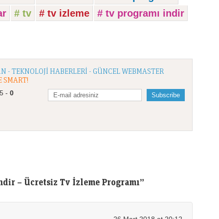
ar
# tv
# tv izleme
# tv programı indir
N - TEKNOLOJI HABERLERI - GÜNCEL WEBMASTER
E SMART!
/5 -
0
ndir – Ücretsiz Tv İzleme Programı”