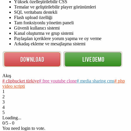
Yüksek özelleştirilebilir CSS
Temalar ve geliştirilebilir player görünümleri
SQL veritabanı destekli
Flash upload özelliği
Tam fonksiyonlu yönetim paneli
Güvenli kullanıcı sistemi
Kanal oluşturma ve grup sistemi
Paylaşılan içeriklere yorum yapma ve oy verme
Arkadaş ekleme ve mesajlaşma sistemi
Akış
# clipbucket türkiye
# free youtube clone
# media sharing cms
# php
video scripti
1
2
3
4
5
Loading...
0
/5 -
0
You need login to vote.