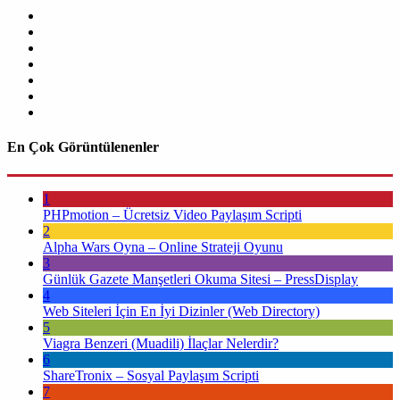
En Çok Görüntülenenler
1
PHPmotion – Ücretsiz Video Paylaşım Scripti
2
Alpha Wars Oyna – Online Strateji Oyunu
3
Günlük Gazete Manşetleri Okuma Sitesi – PressDisplay
4
Web Siteleri İçin En İyi Dizinler (Web Directory)
5
Viagra Benzeri (Muadili) İlaçlar Nelerdir?
6
ShareTronix – Sosyal Paylaşım Scripti
7