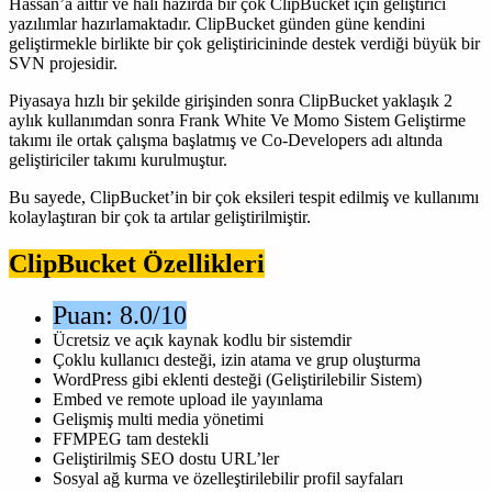
Hassan’a aittir ve hali hazırda bir çok ClipBucket için geliştirici
yazılımlar hazırlamaktadır. ClipBucket günden güne kendini
geliştirmekle birlikte bir çok geliştiricininde destek verdiği büyük bir
SVN projesidir.
Piyasaya hızlı bir şekilde girişinden sonra ClipBucket yaklaşık 2
aylık kullanımdan sonra Frank White Ve Momo Sistem Geliştirme
takımı ile ortak çalışma başlatmış ve Co-Developers adı altında
geliştiriciler takımı kurulmuştur.
Bu sayede, ClipBucket’in bir çok eksileri tespit edilmiş ve kullanımı
kolaylaştıran bir çok ta artılar geliştirilmiştir.
ClipBucket Özellikleri
Puan: 8.0/10
Ücretsiz ve açık kaynak kodlu bir sistemdir
Çoklu kullanıcı desteği, izin atama ve grup oluşturma
WordPress gibi eklenti desteği (Geliştirilebilir Sistem)
Embed ve remote upload ile yayınlama
Gelişmiş multi media yönetimi
FFMPEG tam destekli
Geliştirilmiş SEO dostu URL’ler
Sosyal ağ kurma ve özelleştirilebilir profil sayfaları