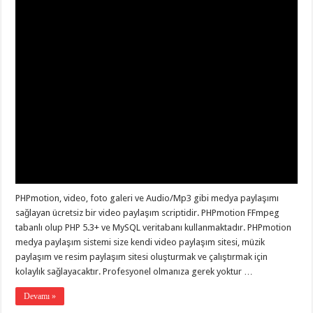
PHPmotion, video, foto galeri ve Audio/Mp3 gibi medya paylaşımı
sağlayan ücretsiz bir video paylaşım scriptidir. PHPmotion FFmpeg
tabanlı olup PHP 5.3+ ve MySQL veritabanı kullanmaktadır. PHPmotion
medya paylaşım sistemi size kendi video paylaşım sitesi, müzik
paylaşım ve resim paylaşım sitesi oluşturmak ve çalıştırmak için
kolaylık sağlayacaktır. Profesyonel olmanıza gerek yoktur …
Devamı »