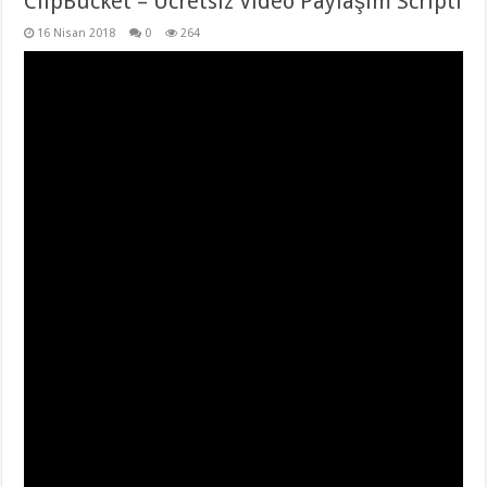
ClipBucket – Ücretsiz Video Paylaşım Scripti
16 Nisan 2018
0
264