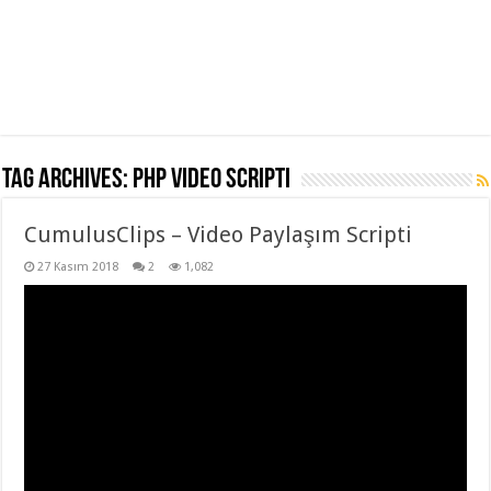
Tag Archives:
php video scripti
CumulusClips – Video Paylaşım Scripti
27 Kasım 2018
2
1,082