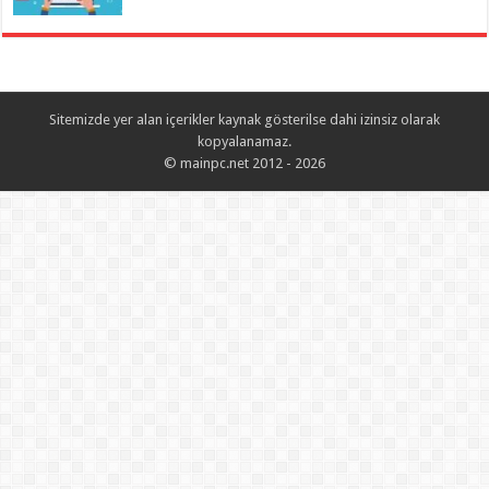
Sitemizde yer alan içerikler kaynak gösterilse dahi izinsiz olarak
kopyalanamaz.
© mainpc.net 2012 - 2026