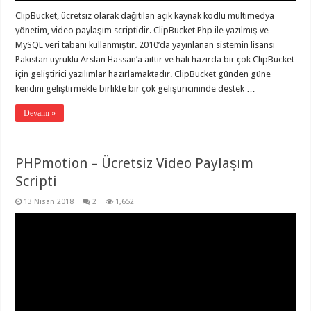
ClipBucket, ücretsiz olarak dağıtılan açık kaynak kodlu multimedya
yönetim, video paylaşım scriptidir. ClipBucket Php ile yazılmış ve
MySQL veri tabanı kullanmıştır. 2010’da yayınlanan sistemin lisansı
Pakistan uyruklu Arslan Hassan’a aittir ve hali hazırda bir çok ClipBucket
için geliştirici yazılımlar hazırlamaktadır. ClipBucket günden güne
kendini geliştirmekle birlikte bir çok geliştiricininde destek …
Devamı »
PHPmotion – Ücretsiz Video Paylaşım
Scripti
13 Nisan 2018
2
1,652