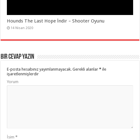
Hounds The Last Hope İndir – Shooter Oyunu
14 Nisan 2020
Bir Cevap Yazın
E-posta hesabınız yayımlanmayacak.
Gerekli alanlar
*
ile
işaretlenmişlerdir
Yorum
İsim
*