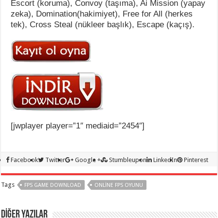
Escort (koruma), Convoy (taşıma), Ai Mission (yapay
zeka), Domination(hakimiyet), Free for All (herkes
tek), Cross Steal (nükleer başlık), Escape (kaçış).
[jwplayer player=”1″ mediaid=”2454″]
Facebook
Twitter
Google +
Stumbleupon
LinkedIn
Pinterest
Tags
FPS GAME DOWNLOAD
ONLINE FPS OYUNU
DİĞER YAZILAR