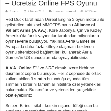
– Ücretsiz Online FPS Oyunu
Yönetici
2 Nisan 2018
Leave a comment
603 Views
Red Duck tarafından Unreal Engine 3 oyun motoru ile
geliştirilen taktiksel MMOFPS oyunu
Alliance of
Valiant Arms (A.V.A.)
, Kore Japonya, Çin ve Kuzey
Amerika’da farklı yayıncılar tarafından milyonlarca
oyunseverle buluşuyor. Yakında Aeria Games ile
Avrupa’da daha fazla kitleye ulaşması beklenen
oyunu sitemizdeki bağlantıları kullanarak Aeria
Games’in US sunucularında oynayabilirsiniz.
A.V.A. Online
EU
ve
NRF
olmak üzere birbirine
düşman 2 cephe bulunuyor. Her 2 cephede de ortak
kullanılabilen 3 sınıfın bulunduğu oyunda tüm
sınıfların birbirini tamamlar nitelikte özel yetenekleri
bulunmakta. Bu sınıflar ve yetenekleri şu şekilde
özetleyebiliriz:
Sniper: Birincil silahı keskin nişancı tüfeği olan bu