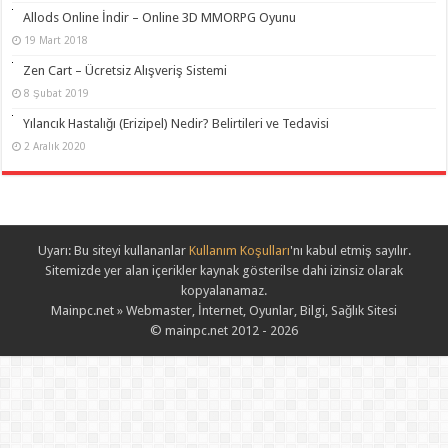
Allods Online İndir – Online 3D MMORPG Oyunu
19 Mart 2018
Zen Cart – Ücretsiz Alışveriş Sistemi
8 Şubat 2019
Yılancık Hastalığı (Erizipel) Nedir? Belirtileri ve Tedavisi
2 Aralık 2020
Uyarı: Bu siteyi kullananlar
Kullanım Koşulları
'nı kabul etmiş sayılır.
Sitemizde yer alan içerikler kaynak gösterilse dahi izinsiz olarak
kopyalanamaz.
Mainpc.net » Webmaster, İnternet, Oyunlar, Bilgi, Sağlık Sitesi
© mainpc.net 2012 - 2026