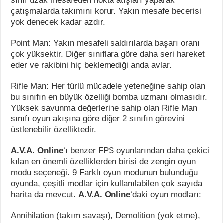
sınıf uzak mesafeden nokta atışları yaparak
çatışmalarda takımını korur. Yakın mesafe becerisi
yok denecek kadar azdır.
Point Man: Yakın mesafeli saldırılarda başarı oranı
çok yüksektir. Diğer sınıflara göre daha seri hareket
eder ve rakibini hiç beklemediği anda avlar.
Rifle Man: Her türlü mücadele yeteneğine sahip olan
bu sınıfın en büyük özelliği bomba uzmanı olmasıdır.
Yüksek savunma değerlerine sahip olan Rifle Man
sınıfı oyun akışına göre diğer 2 sınıfın görevini
üstlenebilir özelliktedir.
A.V.A. Online
‘ı benzer FPS oyunlarından daha çekici
kılan en önemli özelliklerden birisi de zengin oyun
modu seçeneği. 9 Farklı oyun modunun bulunduğu
oyunda, çeşitli modlar için kullanılabilen çok sayıda
harita da mevcut.
A.V.A. Online
‘daki oyun modları:
Annihilation (takım savaşı), Demolition (yok etme),