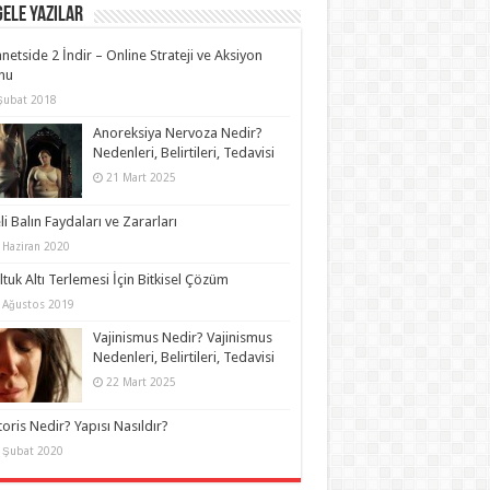
ELE YAZILAR
anetside 2 İndir – Online Strateji ve Aksiyon
nu
Şubat 2018
Anoreksiya Nervoza Nedir?
Nedenleri, Belirtileri, Tedavisi
21 Mart 2025
li Balın Faydaları ve Zararları
 Haziran 2020
ltuk Altı Terlemesi İçin Bitkisel Çözüm
 Ağustos 2019
Vajinismus Nedir? Vajinismus
Nedenleri, Belirtileri, Tedavisi
22 Mart 2025
itoris Nedir? Yapısı Nasıldır?
 Şubat 2020