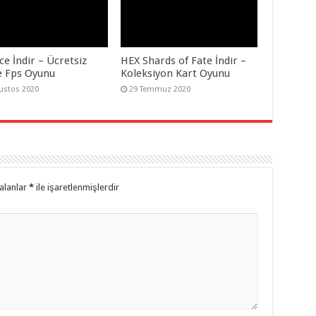
e İndir – Ücretsiz
HEX Shards of Fate İndir –
e Fps Oyunu
Koleksiyon Kart Oyunu
ustos 2020
29 Temmuz 2020
alanlar
*
ile işaretlenmişlerdir