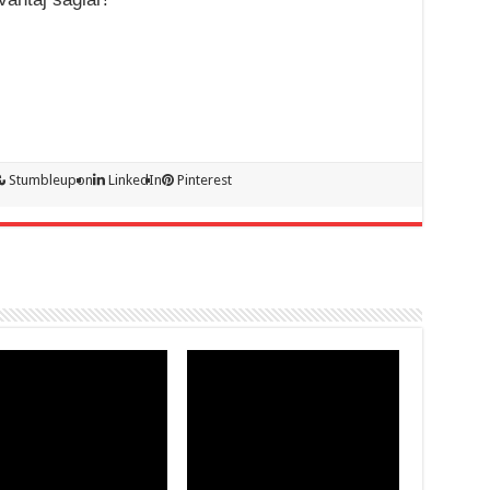
Stumbleupon
LinkedIn
Pinterest