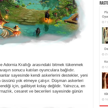
RASTG
Pl
Oyu
7 
De
25
Ko
e Adornia Krallığı arasındaki bitmek tükenmek
12
vaşın sonucu katılan oyunculara bağlıdır.
manlar sayesinde kendi askerlerini destekler, yeni
 üssünü yok etmeye çalışır. Düşman askerleri
diği için, galibiyet kolay değildir. Yalnızca, en
kurnazlık, cesaret ve becerileri sayesinde günün
Kl
16