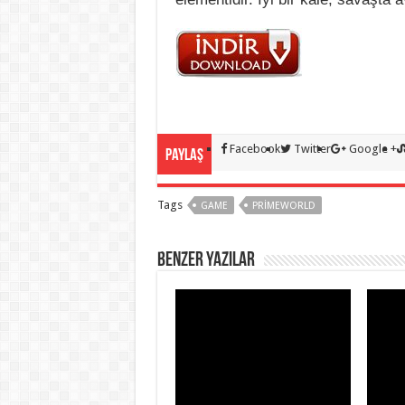
Facebook
Twitter
Google +
Paylaş
Tags
GAME
PRIMEWORLD
BENZER YAZILAR