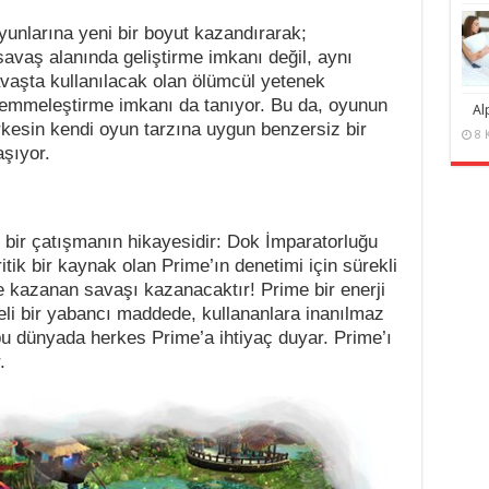
yunlarına yeni bir boyut kazandırarak;
savaş alanında geliştirme imkanı değil, aynı
vaşta kullanılacak olan ölümcül yetenek
mmeleştirme imkanı da tanıyor. Bu da, oyunun
Al
kesin kendi oyun tarzına uygun benzersiz bir
8 
aşıyor.
i bir çatışmanın hikayesidir: Dok İmparatorluğu
ritik bir kaynak olan Prime’ın denetimi için sürekli
e kazanan savaşı kazanacaktır! Prime bir enerji
eli bir yabancı maddede, kullananlara inanılmaz
bu dünyada herkes Prime’a ihtiyaç duyar. Prime’ı
.