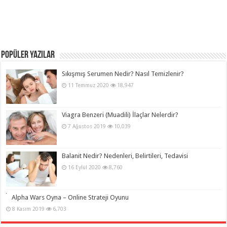
POPÜLER YAZILAR
Sıkışmış Serumen Nedir? Nasıl Temizlenir?
11 Temmuz 2020
18,947
Viagra Benzeri (Muadili) İlaçlar Nelerdir?
7 Ağustos 2019
10,039
Balanit Nedir? Nedenleri, Belirtileri, Tedavisi
16 Eylül 2020
8,760
Alpha Wars Oyna – Online Strateji Oyunu
8 Kasım 2019
6,703