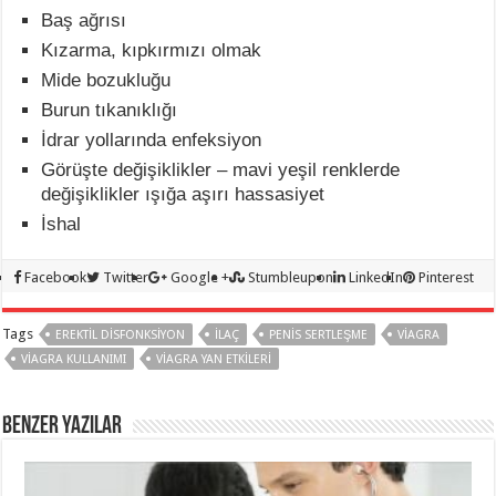
Baş ağrısı
Kızarma, kıpkırmızı olmak
Mide bozukluğu
Burun tıkanıklığı
İdrar yollarında enfeksiyon
Görüşte değişiklikler – mavi yeşil renklerde
değişiklikler ışığa aşırı hassasiyet
İshal
Facebook
Twitter
Google +
Stumbleupon
LinkedIn
Pinterest
Tags
EREKTIL DISFONKSIYON
ILAÇ
PENIS SERTLEŞME
VIAGRA
VIAGRA KULLANIMI
VIAGRA YAN ETKILERI
BENZER YAZILAR