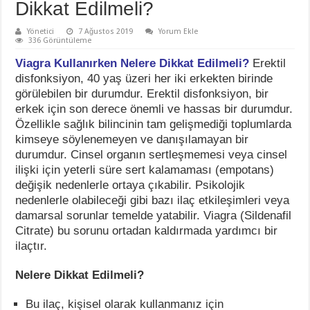
Dikkat Edilmeli?
Yönetici
7 Ağustos 2019
Yorum Ekle
336 Görüntüleme
Viagra Kullanırken Nelere Dikkat Edilmeli?
Erektil
disfonksiyon, 40 yaş üzeri her iki erkekten birinde
görülebilen bir durumdur. Erektil disfonksiyon, bir
erkek için son derece önemli ve hassas bir durumdur.
Özellikle sağlık bilincinin tam gelişmediği toplumlarda
kimseye söylenemeyen ve danışılamayan bir
durumdur. Cinsel organın sertleşmemesi veya cinsel
ilişki için yeterli süre sert kalamaması (empotans)
değişik nedenlerle ortaya çıkabilir. Psikolojik
nedenlerle olabileceği gibi bazı ilaç etkileşimleri veya
damarsal sorunlar temelde yatabilir. Viagra (Sildenafil
Citrate) bu sorunu ortadan kaldırmada yardımcı bir
ilaçtır.
Nelere Dikkat Edilmeli?
Bu ilaç, kişisel olarak kullanmanız için