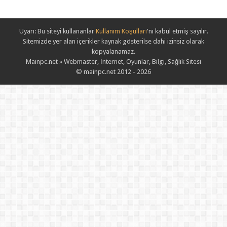
Uyarı: Bu siteyi kullananlar
Kullanım Koşulları
'nı kabul etmiş sayılır.
Sitemizde yer alan içerikler kaynak gösterilse dahi izinsiz olarak
kopyalanamaz.
Mainpc.net » Webmaster, İnternet, Oyunlar, Bilgi, Sağlık Sitesi
© mainpc.net 2012 - 2026