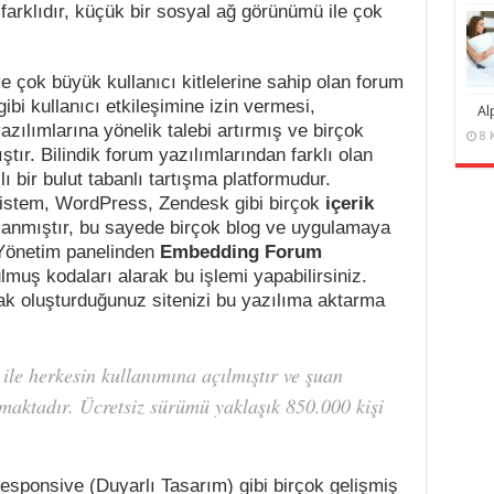
 farklıdır, küçük bir sosyal ağ görünümü ile çok
 çok büyük kullanıcı kitlelerine sahip olan forum
gibi kullanıcı etkileşimine izin vermesi,
Al
zılımlarına yönelik talebi artırmış ve birçok
8 
ştır. Bilindik forum yazılımlarından farklı olan
ı bir bulut tabanlı tartışma platformudur.
sistem, WordPress, Zendesk gibi birçok
içerik
lanmıştır, bu sayede birçok blog ve uygulamaya
. Yönetim panelinden
Embedding Forum
lmuş kodaları alarak bu işlemi yapabilirsiniz.
rak oluşturduğunuz sitenizi bu yazılıma aktarma
le herkesin kullanımına açılmıştır ve şuan
lmaktadır. Ücretsiz sürümü yaklaşık 850.000 kişi
sponsive (Duyarlı Tasarım) gibi birçok gelişmiş