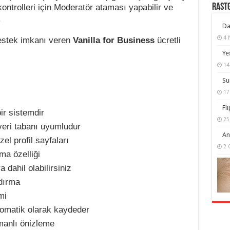
RASTG
kontrolleri için Moderatör ataması yapabilir ve
.
Da
4 
estek imkanı veren
Vanilla for Business
ücretli
Ye
14
Su
17
Fl
ir sistemdir
25
veri tabanı uyumludur
An
el profil sayfaları
2 
ma özelliği
 dahil olabilirsiniz
dırma
mi
otomatik olarak kaydeder
anlı önizleme