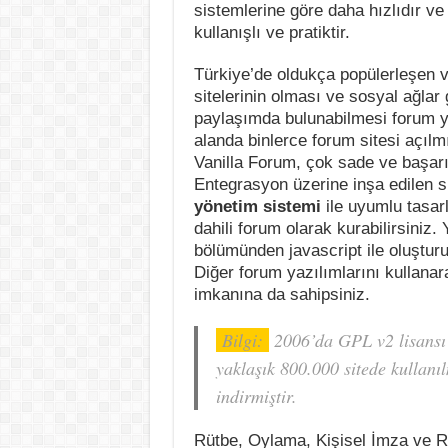
sistemlerine göre daha hızlıdır ve
kullanışlı ve pratiktir.
Türkiye’de oldukça popülerleşen ve
sitelerinin olması ve sosyal ağlar 
paylaşımda bulunabilmesi forum ya
alanda binlerce forum sitesi açılmı
Vanilla Forum, çok sade ve başarıl
Entegrasyon üzerine inşa edilen 
yönetim sistemi
ile uyumlu tasar
dahili forum olarak kurabilirsiniz
bölümünden javascript ile oluşturu
Diğer forum yazılımlarını kullana
imkanına da sahipsiniz.
Bilgi:
2006’da GPL v2 lisansı i
yaklaşık 800.000 sitede kullanı
indirmiştir.
Rütbe, Oylama, Kişisel İmza ve Re