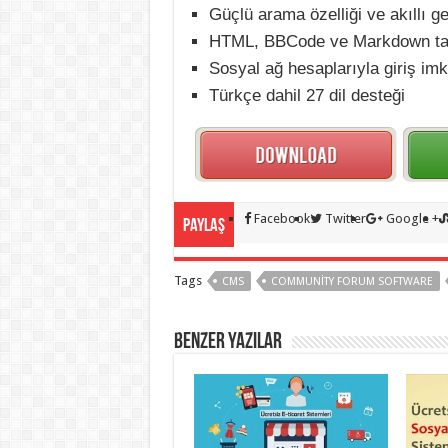
Güçlü arama özelliği ve akıllı g
HTML, BBCode ve Markdown ta
Sosyal ağ hesaplarıyla giriş im
Türkçe dahil 27 dil desteği
Facebook
Twitter
Google +
Paylaş
Tags
CMS
COMMUNITY FORUM SOFTWARE
BENZER YAZILAR