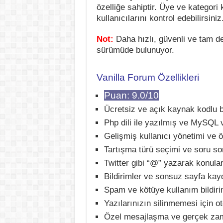
özelliğe sahiptir. Üye ve kategori 
kullanıcılarını kontrol edebilirsiniz
Not:
Daha hızlı, güvenli ve tam d
sürümüde bulunuyor.
Vanilla Forum Özellikleri
Puan: 9.0/10
Ücretsiz ve açık kaynak kodlu b
Php dili ile yazılmış ve MySQL 
Gelişmiş kullanıcı yönetimi ve öz
Tartışma türü seçimi ve soru so
Twitter gibi “@” yazarak konulara
Bildirimler ve sonsuz sayfa kay
Spam ve kötüye kullanım bildiri
Yazılarınızın silinmemesi için 
Özel mesajlaşma ve gerçek zam