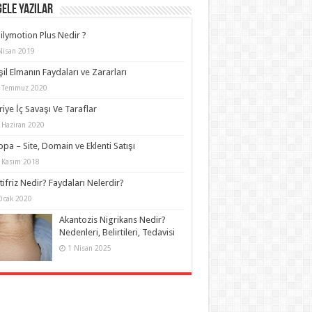
ELE YAZILAR
ilymotion Plus Nedir ?
Nisan 2019
şil Elmanın Faydaları ve Zararları
 Temmuz 2020
riye İç Savaşı Ve Taraflar
 Haziran 2020
ippa – Site, Domain ve Eklenti Satışı
 Kasım 2018
tifriz Nedir? Faydaları Nelerdir?
Ocak 2020
Akantozis Nigrikans Nedir?
Nedenleri, Belirtileri, Tedavisi
1 Nisan 2025