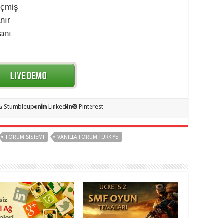
eçmiş
nır
kanı
Stumbleupon
LinkedIn
Pinterest
FORUM SISTEMI
VANILLA FORUM TÜRKIYE