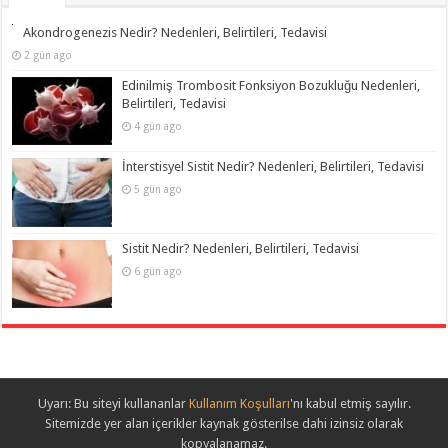
Akondrogenezis Nedir? Nedenleri, Belirtileri, Tedavisi
2 gün ago
Edinilmiş Trombosit Fonksiyon Bozukluğu Nedenleri,
Belirtileri, Tedavisi
4 gün ago
İnterstisyel Sistit Nedir? Nedenleri, Belirtileri, Tedavisi
5 gün ago
Sistit Nedir? Nedenleri, Belirtileri, Tedavisi
6 gün ago
Uyarı: Bu siteyi kullananlar
Kullanım Koşulları
'nı kabul etmiş sayılır.
Sitemizde yer alan içerikler kaynak gösterilse dahi izinsiz olarak
kopyalanamaz.