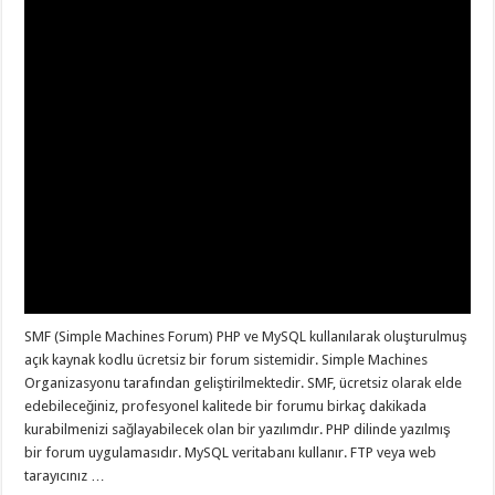
SMF (Simple Machines Forum) PHP ve MySQL kullanılarak oluşturulmuş
açık kaynak kodlu ücretsiz bir forum sistemidir. Simple Machines
Organizasyonu tarafından geliştirilmektedir. SMF, ücretsiz olarak elde
edebileceğiniz, profesyonel kalitede bir forumu birkaç dakikada
kurabilmenizi sağlayabilecek olan bir yazılımdır. PHP dilinde yazılmış
bir forum uygulamasıdır. MySQL veritabanı kullanır. FTP veya web
tarayıcınız …