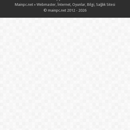
Mainpc.net » Webmaster, İnternet, Oyunlar, Bilgi, Sağlık Sitesi
© mainpc.net 2012 - 2026