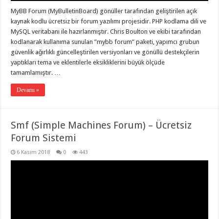
MyBB Forum (MyBulletinBoard) gönüller tarafından geliştirilen açık
kaynak kodlu ücretsiz bir forum yazılımı projesidir. PHP kodlama dili ve
MySQL veritabanı ile hazırlanmıştır. Chris Boulton ve ekibi tarafından
kodlanarak kullanıma sunulan ”mybb forum” paketi, yapımcı grubun
güvenlik ağırlıklı güncelleştirilen versiyonları ve gönüllü destekçilerin
yaptıkları tema ve eklentilerle eksikliklerini büyük ölçüde
tamamlamıştır. …
Devamı »
Smf (Simple Machines Forum) – Ücretsiz
Forum Sistemi
6 Kasım 2018
0
443