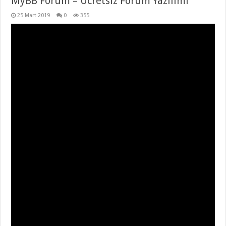
MyBB Forum – Ücretsiz Forum Yazılımı
25 Mart 2019
0
355