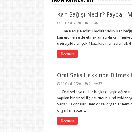
Kan Bağışı Nedir? Faydalı M
30 Ocak 2020
0
8
Kan Bağışı Nedir? Faydalı Mıdır? Kan bağış
kan ürünleri elde etmek amacıyla kan merkezle
üzere yılda en çok 4 kez; kadınlar ise en sık 
Devamı »
Oral Seks Hakkında Bilmek İ
14 Ocak 2020
0
37
Oral seks ya da bir başka deyişle ağızdan 
yapılan bir cinsel ilişki türüdür. Oral yoldan y
Seksin Sakıncaları Hem cinsel organlar hem d
organların özel …
Devamı »