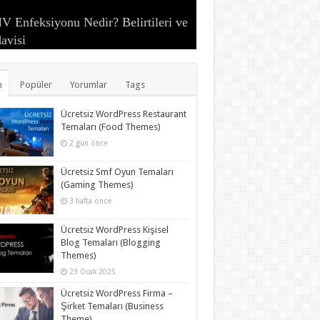
 Enfeksiyonu Nedir? Belirtileri ve
anit (Penis İltihaplanması) Nedir?
ebral Palsi (Beyin Felci) Nedir?
an Perçeminin Faydaları ve
avisi
Çiçeği Nedir? Belirtileri ve Tedavisi
irtileri ve Tedavisi
lear İmplant Nedir?
utun Faydaları ve Zararları
ıl Oluşur?
rgan Otunun Faydaları ve Zararları
arları
n
Popüler
Yorumlar
Tags
Ücretsiz WordPress Restaurant
Temaları (Food Themes)
2 gün önce
Ücretsiz Smf Oyun Temaları
(Gaming Themes)
3 hafta önce
Ücretsiz WordPress Kişisel
Blog Temaları (Blogging
Themes)
23 Ocak 2025
Ücretsiz WordPress Firma –
Şirket Temaları (Business
Theme)