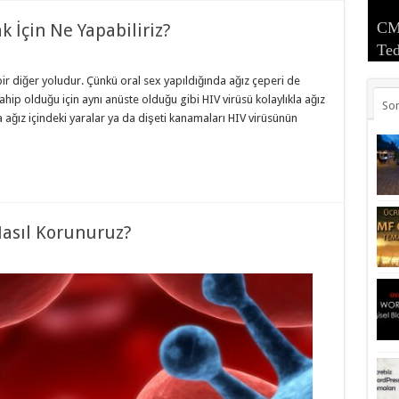
CMV
Bal
Ser
Civ
 İçin Ne Yapabiliriz?
Ted
Su 
Bel
Kok
Arm
Nas
Isı
Zar
ir diğer yoludur. Çünkü oral sex yapıldığında ağız çeperi de
 sahip olduğu için aynı anüste olduğu gibi HIV virüsü kolaylıkla ağız
So
ağız içindeki yaralar ya da dişeti kanamaları HIV virüsünün
Nasıl Korunuruz?