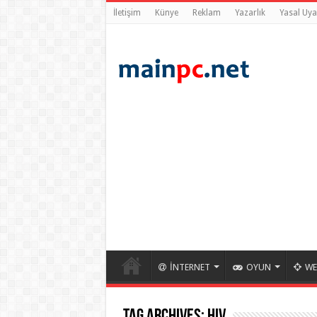
İletişim
Künye
Reklam
Yazarlık
Yasal Uya
İNTERNET
OYUN
WE
Tag Archives:
hiv