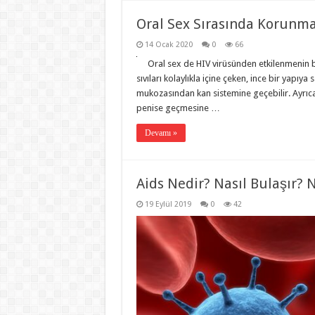
Oral Sex Sırasında Korunmak
14 Ocak 2020
0
66
Oral sex de HIV virüsünden etkilenmenin b
sıvıları kolaylıkla içine çeken, ince bir yapıya
mukozasından kan sistemine geçebilir. Ayrıca 
penise geçmesine …
Devamı »
Aids Nedir? Nasıl Bulaşır? 
19 Eylül 2019
0
42