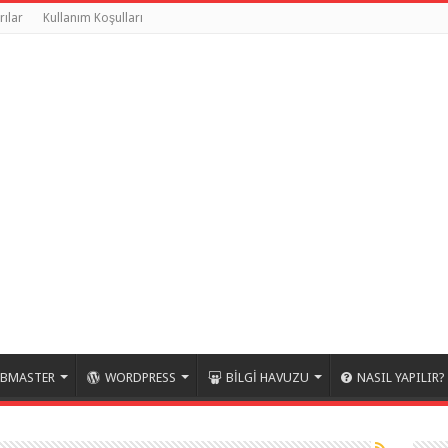
rılar
Kullanım Koşulları
BMASTER
WORDPRESS
BİLGİ HAVUZU
NASIL YAPILIR?